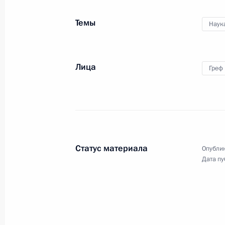
Координационного совета при
Правительстве по обеспечению
Темы
потребностей ВС РФ
Наук
24 ноября 2022 года
Видео, 4 мин.
Лица
Греф
Статус материала
Опублик
Дата пу