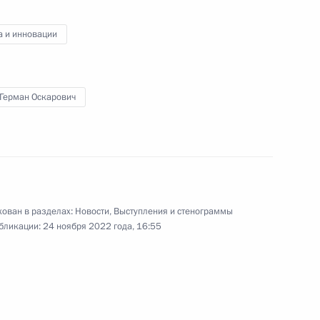
по искусственному
интеллекту
а и инновации
24 ноября 2022 года
Видео, 2 ч.
 Герман Оскарович
ован в разделах:
Новости
,
Выступления и стенограммы
бликации:
24 ноября 2022 года, 16:55