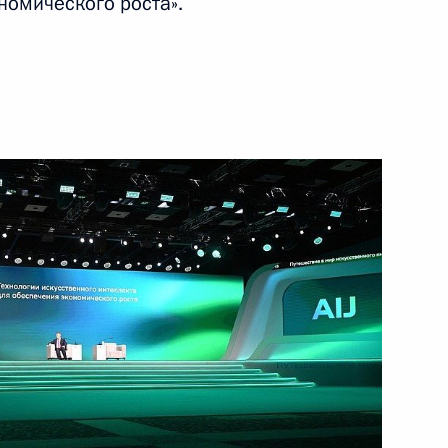
номического роста».
30 ноября 2022 года
Видео, 57 мин.
Встреча с матерями
военнослужащих –