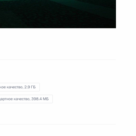
участников СВО
25 ноября 2022 года
Видео, 2 ч.
кое качество,
2.9 ГБ
артное качество,
398.4 МБ
Конференция