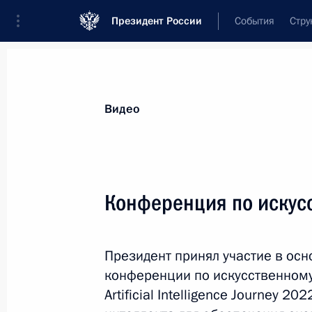
Президент России
События
Стру
Видеозаписи
Фотографии
Аудиозапи
Все материалы
Выступления
Совещан
Видео
Показа
Конференция по искус
Встреча с молодыми
Президент принял участие в ос
учёными
конференции по искусственном
Artificial Intelligence Journey 2