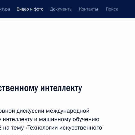
ктура
Видео и фото
Документы
Контакты
Поиск
си
ия, встречи
Встречи со СМИ
декабрь, 2022
ть следующие материалы
ственному интеллекту
Совещание с членами
новной дискуссии международной
Правительства
у интеллекту и машинному обучению
022 на тему «Технологии искусственного