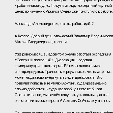
к работе новое судно. По сути, это круглогодичный научный
центр по изучению Арктики. Судно уже приступило к работе.
Александр Александрович, как эта работа идёт?
А.Козлов
:
Добрый день, уважаемый Владимир Владимирови
Михаил Владимирович, коллеги!
Уже ровно месяц в Ледовитом океане работает экспедиция
«Северный полюс – 41». Дислокация – ледовая
самодвижущаяся платформа. Ей нет аналогов в мире
и не предвидится. Прочность корпуса такая, что платформа
может на два года вмёрзнуть в лёд и дрейфовать. Это
позволит попасть в те уголки Арктики, куда чрезвычайно
сложно добраться, и туда, где вообще никто не бывал.
Соответственно, мы начнём получать уникальные данные
о состоянии высокоширотной Арктики. Сейчас их у нас нет.
Основная задача платформы – стать ключевой точкой сбор