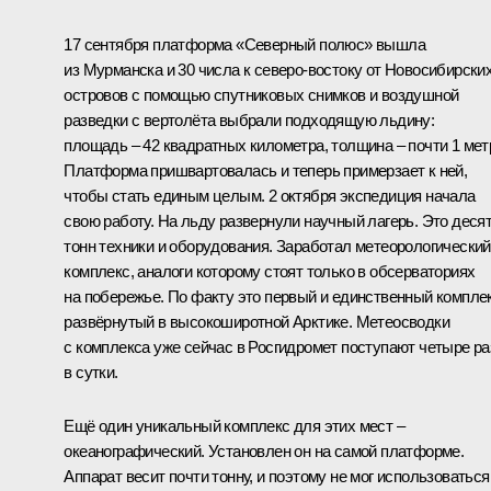
17 сентября платформа «Северный полюс» вышла
из Мурманска и 30 числа к северо-востоку от Новосибирски
островов с помощью спутниковых снимков и воздушной
разведки с вертолёта выбрали подходящую льдину:
площадь – 42 квадратных километра, толщина – почти 1 мет
Платформа пришвартовалась и теперь примерзает к ней,
чтобы стать единым целым. 2 октября экспедиция начала
свою работу. На льду развернули научный лагерь. Это деся
тонн техники и оборудования. Заработал метеорологический
комплекс, аналоги которому стоят только в обсерваториях
на побережье. По факту это первый и единственный комплек
развёрнутый в высокоширотной Арктике. Метеосводки
с комплекса уже сейчас в Росгидромет поступают четыре ра
в сутки.
Ещё один уникальный комплекс для этих мест –
океанографический. Установлен он на самой платформе.
Аппарат весит почти тонну, и поэтому не мог использоваться