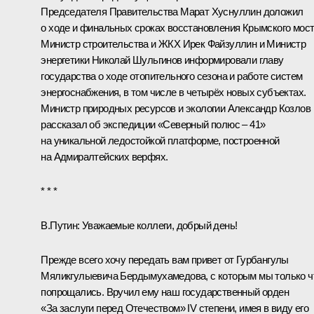
Председателя Правительства
Марат Хуснуллин
доложил
о ходе и финальных сроках восстановления Крымского мост
Министр строительства и ЖКХ
Ирек Файзуллин
и Министр
энергетики
Николай Шульгинов
информировали главу
государства о ходе отопительного сезона и работе систем
энергоснабжения, в том числе в четырёх новых субъектах.
Министр природных ресурсов и экологии
Александр Козлов
рассказал об экспедиции «Северный полюс – 41»
на уникальной ледостойкой платформе, построенной
на Адмиралтейских верфях.
* * *
В.Путин:
Уважаемые коллеги, добрый день!
Прежде всего хочу передать вам привет от
Гурбангулы
Мяликгулыевича Бердымухамедова
, с которым мы только ч
попрощались. Вручил ему наш государственный орден
«За заслуги перед Отечеством» IV степени, имея в виду его