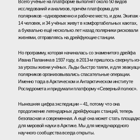
Всего учёные на платформе выполнят около 50 видов
исследований и анализов, причём платформа для
полярников –одновременно и рабочее место, и дом. Экипаж 
14 человек, и 34 учёных живут в комфортабельных каютах,
а буквально ещё несколько лет назад полярники рисковали
жизнями, отправляясь на дрейфующие станции.
Но программу, которая начиналась со знаменитого дрейфа
Ивана Папанина в 1937 году, в 2013-м пришлось свернуть из
за угрозы жизни учёных. Льды быстро таяли, и для эвакуац
полярников организовывались спасательные операции.
Именно тогда в Арктическом и Антарктическом институте
Росгидромета и придумали платформу «Северный полюс».
Нынешняя цифра экспедиции – 41, потому что она
продолжение легендарных дрейфующих станций, теперь
безопасная и современная. А ещё она может стать площадк
для мировой науки в Арктике. Мы для международного
научного сообщества всегда открыты.