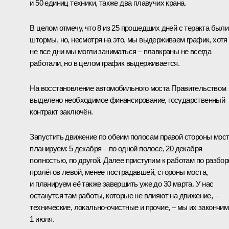
и 50 единиц техники, также два плавучих крана.
В целом отмечу, что 8 из 25 прошедших дней с теракта были
штормы, но, несмотря на это, мы выдерживаем график, хотя
не все дни мы могли заниматься – плавкраны не всегда
работали, но в целом график выдерживается.
На восстановление автомобильного моста Правительством
выделено необходимое финансирование, государственный
контракт заключён.
Запустить движение по обеим полосам правой стороны мос
планируем: 5 декабря – по одной полосе, 20 декабря –
полностью, по другой. Далее приступим к работам по разбор
пролётов левой, менее пострадавшей, стороны моста,
и планируем её также завершить уже до 30 марта. У нас
останутся там работы, которые не влияют на движение, –
технические, локально-очистные и прочие, – мы их закончим
1 июля.