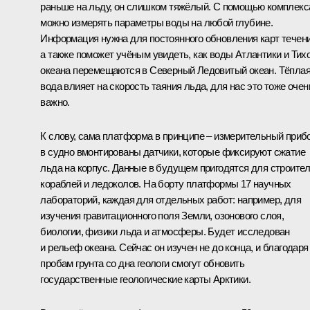
раньше на льду, он слишком тяжёлый. С помощью комплекс
можно измерять параметры воды на любой глубине.
Информация нужна для постоянного обновления карт течени
а также поможет учёным увидеть, как воды Атлантики и Тих
океана перемещаются в Северный Ледовитый океан. Тёпла
вода влияет на скорость таяния льда, для нас это тоже очен
важно.
К слову, сама платформа в принципе – измерительный прибо
в судно вмонтированы датчики, которые фиксируют сжатие
льда на корпус. Данные в будущем пригодятся для строите
кораблей и ледоколов. На борту платформы 17 научных
лабораторий, каждая для отдельных работ: например, для
изучения гравитационного поля Земли, озонового слоя,
биологии, физики льда и атмосферы. Будет исследован
и рельеф океана. Сейчас он изучен не до конца, и благодаря
пробам грунта со дна геологи смогут обновить
государственные геологические карты Арктики.