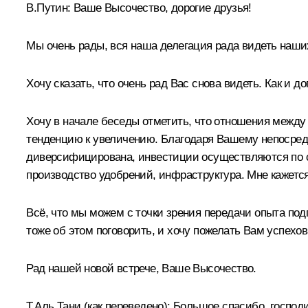
В.Путин:
Ваше Высочество, дорогие друзья!
Мы очень рады, вся наша делегация рада видеть наши
Хочу сказать, что очень рад Вас снова видеть. Как и д
Хочу в начале беседы отметить, что отношения между
тенденцию к увеличению. Благодаря Вашему непосредс
диверсифицирована, инвестиции осуществляются по с
производство удобрений, инфраструктура. Мне кажется
Всё, что мы можем с точки зрения передачи опыта под
тоже об этом поговорить, и хочу пожелать Вам успехов 
Рад нашей новой встрече, Ваше Высочество.
Т.Аль Тани
(как переведено)
:
Большое спасибо, господи