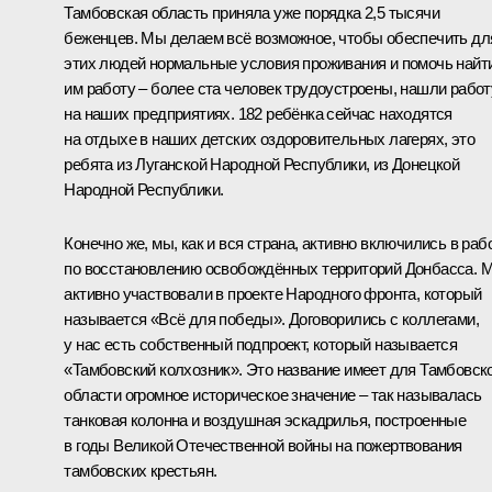
Тамбовская область приняла уже порядка 2,5 тысячи
беженцев. Мы делаем всё возможное, чтобы обеспечить дл
этих людей нормальные условия проживания и помочь найт
им работу – более ста человек трудоустроены, нашли работ
на наших предприятиях. 182 ребёнка сейчас находятся
на отдыхе в наших детских оздоровительных лагерях, это
ребята из Луганской Народной Республики, из Донецкой
Народной Республики.
Конечно же, мы, как и вся страна, активно включились в раб
по восстановлению освобождённых территорий Донбасса. 
активно участвовали в проекте Народного фронта, который
называется «Всё для победы». Договорились с коллегами,
у нас есть собственный подпроект, который называется
«Тамбовский колхозник». Это название имеет для Тамбовск
области огромное историческое значение – так называлась
танковая колонна и воздушная эскадрилья, построенные
в годы Великой Отечественной войны на пожертвования
тамбовских крестьян.