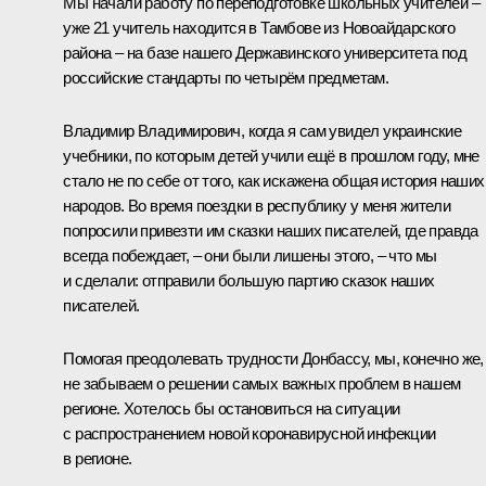
Мы начали работу по переподготовке школьных учителей –
уже 21 учитель находится в Тамбове из Новоайдарского
района – на базе нашего Державинского университета под
российские стандарты по четырём предметам.
Владимир Владимирович, когда я сам увидел украинские
учебники, по которым детей учили ещё в прошлом году, мне
стало не по себе от того, как искажена общая история наших
народов. Во время поездки в республику у меня жители
попросили привезти им сказки наших писателей, где правда
всегда побеждает, – они были лишены этого, – что мы
и сделали: отправили большую партию сказок наших
писателей.
Помогая преодолевать трудности Донбассу, мы, конечно же,
не забываем о решении самых важных проблем в нашем
регионе. Хотелось бы остановиться на ситуации
с распространением новой коронавирусной инфекции
в регионе.