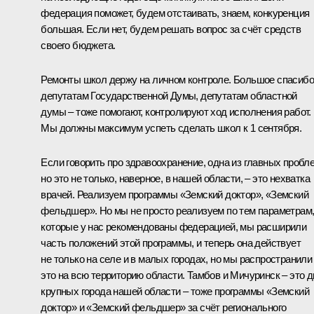
федерация поможет, будем отстаивать, знаем, конкуренция
большая. Если нет, будем решать вопрос за счёт средств
своего бюджета.
Ремонты школ держу на личном контроле. Большое спасибо
депутатам Государственной Думы, депутатам областной
думы – тоже помогают, контролируют ход исполнения работ.
Мы должны максимум успеть сделать школ к 1 сентября.
Если говорить про здравоохранение, одна из главных пробл
но это не только, наверное, в нашей области, – это нехватка
врачей. Реализуем программы «Земский доктор», «Земский
фельдшер». Но мы не просто реализуем по тем параметрам
которые у нас рекомендованы федерацией, мы расширили
часть положений этой программы, и теперь она действует
не только на селе и в малых городах, но мы распространили
это на всю территорию области. Тамбов и Мичуринск – это д
крупных города нашей области – тоже программы «Земский
доктор» и «Земский фельдшер» за счёт регионального