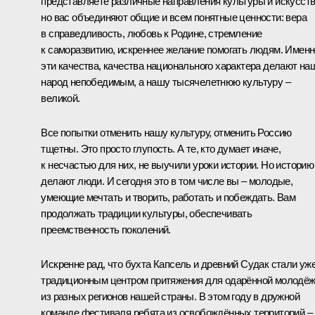
представляете различные направления культуры и искусств
но вас объединяют общие и всем понятные ценности: вера
в справедливость, любовь к Родине, стремление
к саморазвитию, искреннее желание помогать людям. Именн
эти качества, качества национального характера делают на
народ непобедимым, а нашу тысячелетнюю культуру –
великой.
Все попытки отменить нашу культуру, отменить Россию
тщетны. Это просто глупость. А те, кто думает иначе,
к несчастью для них, не выучили уроки истории. Но историю
делают люди. И сегодня это в том числе вы – молодые,
умеющие мечтать и творить, работать и побеждать. Вам
продолжать традиции культуры, обеспечивать
преемственность поколений.
Искренне рад, что бухта Капсель и древний Судак стали уж
традиционным центром притяжения для одарённой молодё
из разных регионов нашей страны. В этом году в дружной
команде фестиваля ребята из освобождённых территорий –