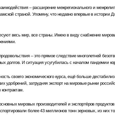
заимодействия – расширение межрегионального и межрелигио
амской страной. Упомяну, что недавно впервые в истории Д
ересуют весь мир, все страны. Имею в виду снабжение миро
рениями.
продовольствия – это прямое следствие многолетней безотв
ых долгов. И ситуация усугубилась с началом пандемии к
ность своего экономического курса, ещё больше дестабили
ких удобрений, затрудняя экспорт на мировые рынки россий
 контрактам.
 основных мировых производителей и экспортёров продуктов
кспортировали более 43 миллионов тонн зерновых, из них т