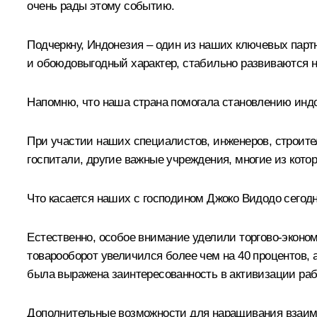
очень рады этому событию.
Подчеркну, Индонезия – один из наших ключевых парт
и обоюдовыгодный характер, стабильно развиваются 
Напомню, что наша страна помогала становлению инд
При участии наших специалистов, инженеров, строит
госпитали, другие важные учреждения, многие из кото
Что касается наших с господином Джоко Видодо сегод
Естественно, особое внимание уделили торгово-эконо
товарооборот увеличился более чем на 40 процентов, а
была выражена заинтересованность в активизации раб
Дополнительные возможности для наращивания взаимо