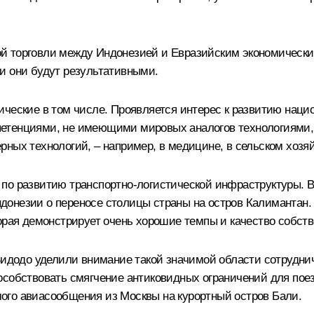
 торговли между Индонезией и Евразийским экономическим
и они будут результативными.
ческие в том числе. Проявляется интерес к развитию наци
тенциями, не имеющими мировых аналогов технологиями, г
ных технологий, – например, в медицине, в сельском хозяй
 по развитию транспортно-логистической инфраструктуры. 
онезии о переносе столицы страны на остров Калимантан. 
орая демонстрирует очень хорошие темпы и качество собств
Видодо уделили внимание такой значимой области сотруднич
особствовать смягчение антиковидных ограничений для пое
ого авиасообщения из Москвы на курортный остров Бали.