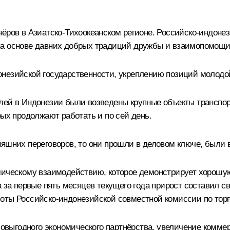
нёров в Азиатско-Тихоокеанском регионе. Российско-индоне
на основе давних добрых традиций дружбы и взаимопомощи
онезийской государственности, укреплению позиций молодо
елей в Индонезии были возведены крупные объекты транспо
рых продолжают работать и по сей день.
няшних переговоров, то они прошли в деловом ключе, были
мическому взаимодействию, которое демонстрирует хорошую 
 за первые пять месяцев текущего года прирост составил св
оты Российско-индонезийской совместной комиссии по торг
выгодного экономического партнёрства, увеличение комме