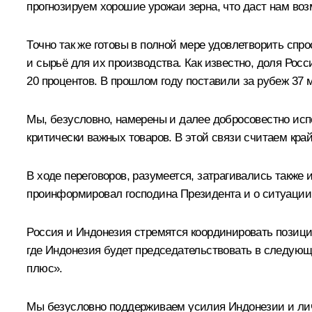
прогнозируем хорошие урожаи зерна, что даст нам во
Точно так же готовы в полной мере удовлетворить спр
и сырьё для их производства. Как известно, доля Ро
20 процентов. В прошлом году поставили за рубеж 37 
Мы, безусловно, намерены и далее добросовестно испо
критически важных товаров. В этой связи считаем кр
В ходе переговоров, разумеется, затрагивались такж
проинформировал господина Президента и о ситуации,
Россия и Индонезия стремятся координировать позиц
где Индонезия будет председательствовать в следующе
плюс».
Мы безусловно поддерживаем усилия Индонезии и личн