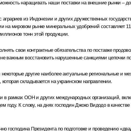
зможность наращивать наши поставки на внешние рынки – д
ос аграриев из Индонезии и других дружественных государс
ссии на мировом рынке минеральных удобрений составляет 1
миллионов тонн этой продукции.
лнять свои контрактные обязательства по поставке продово
айне важным восстановить нарушенные санкциями цепочки по
е и некоторые другие наиболее актуальные региональные и 
 которая складывается на украинском направлении.
ии в рамках ООН и других международных организаций, вкл
м году. К слову, на днях господин Джоко Видодо в качеств
о господина Президента по подготовке и проведению «двадц