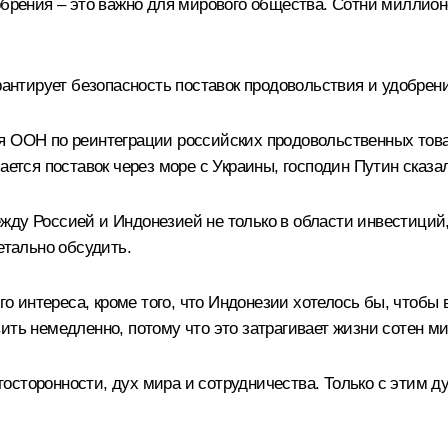
добрения – это важно для мирового общества. Сотни миллио
рантирует безопасность поставок продовольствия и удобрений
я ООН по реинтеграции российских продовольственных тов
ется поставок через море с Украины, господин Путин сказал,
жду Россией и Индонезией не только в области инвестиций,
етально обсудить.
го интереса, кроме того, что Индонезии хотелось бы, чтобы 
вить немедленно, потому что это затрагивает жизни сотен 
осторонности, дух мира и сотрудничества. Только с этим д