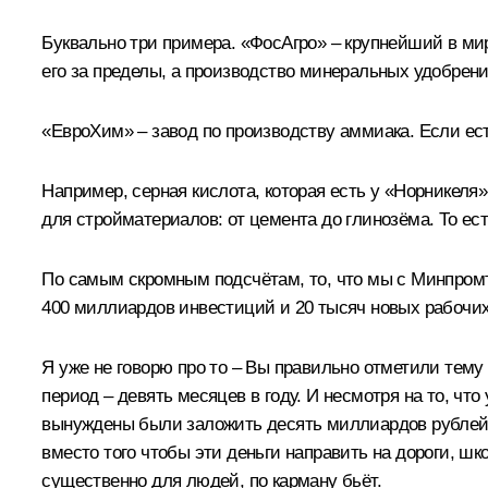
Буквально три примера. «ФосАгро» – крупнейший в мир
его за пределы, а производство минеральных удобрени
«ЕвроХим» – завод по производству аммиака. Если есть
Например, серная кислота, которая есть у «Норникеля»
для стройматериалов: от цемента до глинозёма. То ес
По самым скромным подсчётам, то, что мы с Минпромт
400 миллиардов инвестиций и 20 тысяч новых рабочих 
Я уже не говорю про то – Вы правильно отметили тему
период – девять месяцев в году. И несмотря на то, чт
вынуждены были заложить десять миллиардов рублей 
вместо того чтобы эти деньги направить на дороги, ш
существенно для людей, по карману бьёт.