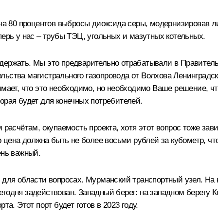
 на 80 процентов выбросы диоксида серы, модернизировав л
перь у нас – трубы ТЭЦ, угольных и мазутных котельных.
держать. Мы это предварительно отрабатывали в Правител
ьства магистрального газопровода от Волхова Ленинградск
имает, что это необходимо, но необходимо Ваше решение, ч
орая будет для конечных потребителей.
 расчётам, окупаемость проекта, хотя этот вопрос тоже зав
то цена должна быть не более восьми рублей за кубометр,
ень важный.
х для области вопросах. Мурманский транспортный узел. На
годня задействован. Западный берег: на западном берегу 
та. Этот порт будет готов в 2023 году.