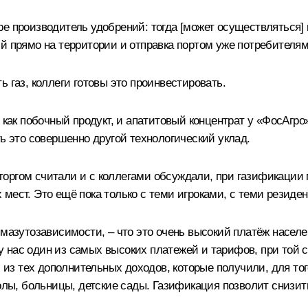
е производитель удобрений: тогда [может осуществляться] 
й прямо на территории и отправка портом уже потребителям
 газ, коллеги готовы это проинвестировать.
 как побочный продукт, и апатитовый концентрат у «ФосАгро
ть это совершенно другой технологический уклад.
оргом считали и с коллегами обсуждали, при газификации
мест. Это ещё пока только с теми игроками, с теми резиден
 мазутозависимости, – что это очень высокий платёж насел
о у нас один из самых высоких платежей и тарифов, при той 
из тех дополнительных доходов, которые получили, для то
колы, больницы, детские сады. Газификация позволит снизит