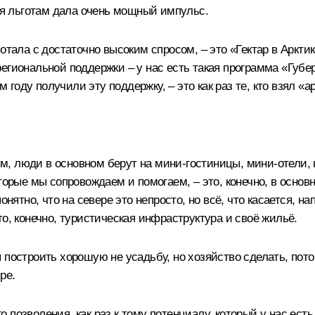
аря льготам дала очень мощный импульс.
отала с достаточно высоким спросом, – это «Гектар в Аркти
егиональной поддержки – у нас есть такая программа «Губе
м году получили эту поддержку, – это как раз те, кто взял «а
зм, люди в основном берут на мини-гостиницы, мини-отели, н
торые мы сопровождаем и помогаем, – это, конечно, в основ
онятно, что на севере это непросто, но всё, что касается, н
о, конечно, туристическая инфраструктура и своё жильё.
построить хорошую не усадьбу, но хозяйство сделать, потом
ре.
позволения, как раз к тому потенциалу, который у нас есть