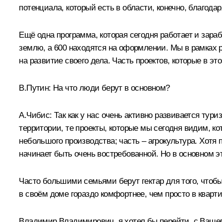
потенциала, который есть в области, конечно, благод
Ещё одна программа, которая сегодня работает и зараб
землю, а 600 находятся на оформлении. Мы в рамках р
на развитие своего дела. Часть проектов, которые в это
В.Путин:
На что люди берут в основном?
А.Чибис:
Так как у нас очень активно развивается тури
территории, те проекты, которые мы сегодня видим, ко
небольшого производства; часть – агрокультура. Хотя п
начинает быть очень востребованной. Но в основном эт
Часто большими семьями берут гектар для того, чтобы 
в своём доме гораздо комфортнее, чем просто в кварти
Владимир Владимирович, я хотел бы перейти, с Вашего 