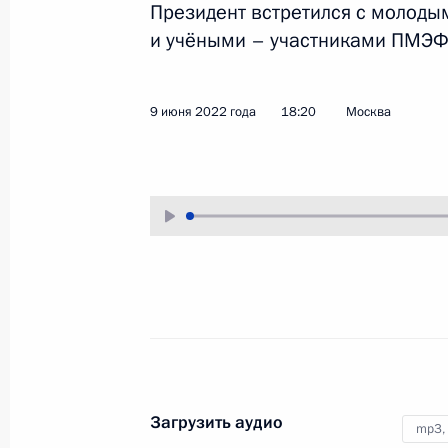
Президент встретился с молод
18 июня 2022 года
Аудио, 1 ч.
и учёными – участниками ПМЭФ
Накануне Дня медицинского
работника Владимир Путин принял
9 июня 2022 года
18:20
Москва
участие в видеоконференции
по случаю открытия в ряде
регионов Российской Федерации
новых объектов здравоохранения.
Совещание
по экономическим вопросам
Загрузить аудио
mp3,