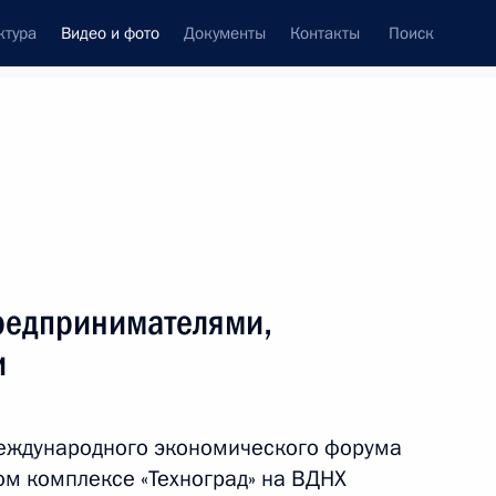
ктура
Видео и фото
Документы
Контакты
Поиск
си
ия, встречи
Встречи со СМИ
июнь, 2022
ть следующие материалы
редпринимателями,
и
Встреча с молодыми
предпринимателями,
международного экономического форума
инженерами и учёными
м комплексе «Техноград» на ВДНХ