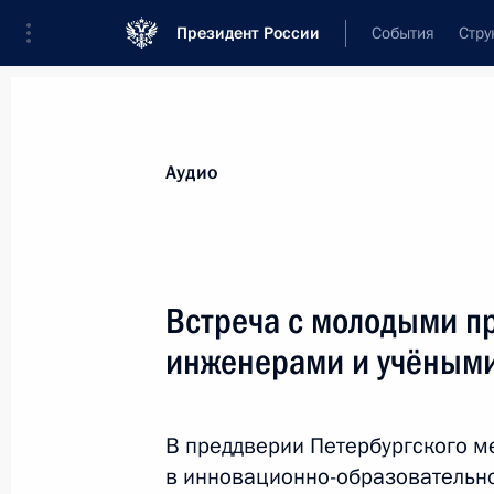
Президент России
События
Стру
Видеозаписи
Фотографии
Аудиозапи
Все материалы
Выступления
Совещан
Аудио
Показа
Встреча с молодыми п
инженерами и учёным
Открытие объектов
здравоохранения в регионах
В преддверии Петербургского 
России
в инновационно-образовательно