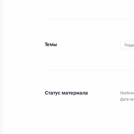
7 июня 2022 года
Аудио, 7 мин.
Глава государства провёл
в режиме видеоконференции
очередное совещание
по экономическим вопросам.
Темы
Подд
Первый Евразийский
экономический форум
Статус материала
Опублик
Дата пу
26 мая 2022 года
Аудио, 19 мин.
Владимир Путин в режиме
видеоконференции выступил