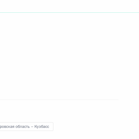
Центрального банка Сергеем
1
ль
ках и банковской
аиля Биньямином Нетаньяху
2
ровская область – Кузбасс
ль