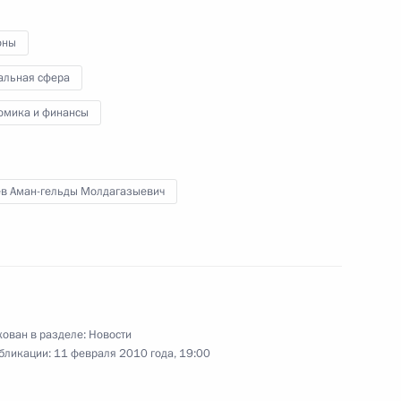
оны
те Фонда соцстрахования
альная сфера
омика и финансы
ора Януковича с избранием
ев Аман-гельды Молдагазыевич
ельных актов по вопросам
ован в разделе:
Новости
бликации:
11 февраля 2010 года, 19:00