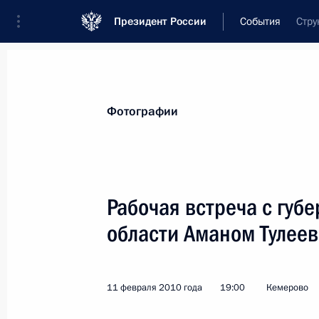
Президент России
События
Стру
Президент
Администрация
Государст
Новости
Стенограммы
Поездки
Те
Фотографии
Показа
Рабочая встреча с губ
области Аманом Тулее
15 февраля 2010 года, понедельни
Совещание по вопросам социально
Великой Отечественной войны 194
11 февраля 2010 года
19:00
Кемерово
15 февраля 2010 года, 19:00
Москва, Крем