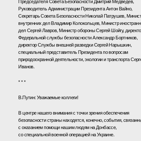
Председателя Совета Безопасности
Дмитрий Медведев
,
Руководитель Администрации Президента
Антон Вайно
,
Секретарь Совета Безопасности
Николай Патрушев
, Минис
внутренних дел
Владимир Колокольцев
, Министр иностран
дел
Сергей Лавров
, Министр обороны
Сергей Шойгу
, директ
Федеральной службы безопасности
Александр Бортников
,
директор Службы внешней разведки
Сергей Нарышкин
,
специальный представитель Президента по вопросам
природоохранной деятельности, экологии и транспорта
Серг
Иванов
.
* * *
В.Путин:
Уважаемые коллеги!
В центре нашего внимания с точки зрения обеспечения
безопасности страны находятся, конечно, события, связанн
с оказанием помощи нашим людям на Донбассе,
со специальной военной операцией на Украине.