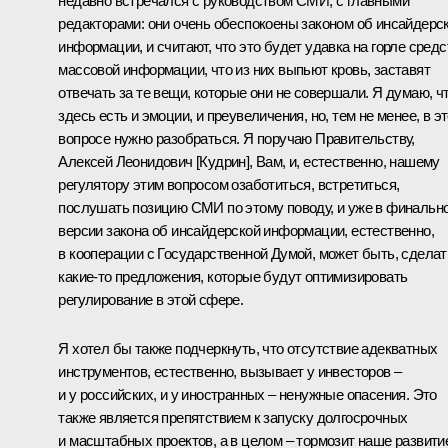
недавно встречался с руководством СМИ, с главными
редакторами: они очень обеспокоены законом об инсайдерс
информации, и считают, что это будет удавка на горле средс
массовой информации, что из них выпьют кровь, заставят
отвечать за те вещи, которые они не совершали. Я думаю, ч
здесь есть и эмоции, и преувеличения, но, тем не менее, в э
вопросе нужно разобраться. Я поручаю Правительству,
Алексей Леонидович [Кудрин]
, Вам, и, естественно, нашему
регулятору этим вопросом озаботиться, встретиться,
послушать позицию СМИ по этому поводу, и уже в финальн
версии закона об инсайдерской информации, естественно,
в кооперации с Государственной Думой, может быть, сделат
какие‑то предложения, которые будут оптимизировать
регулирование в этой сфере.
Я хотел бы также подчеркнуть, что отсутствие адекватных
инструментов, естественно, вызывает у инвесторов –
и у российских, и у иностранных – ненужные опасения. Это
также является препятствием к запуску долгосрочных
и масштабных проектов, а в целом – тормозит наше развити