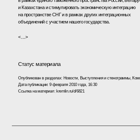
в рамках единого таможенного пространства России, Белару
и Казахстана и стимулировать экономическую интеграцию
на пространстве СНГ и в рамках других интеграционных
объединений с участием нашего государства.
<…>
Статус материала
Опубликован в разделах:
Новости
,
Выступления и стенограммы
,
Ком
Дата публикации:
9 февраля 2010 года, 16:30
Ссылка на материал:
kremlin.ru/d/6821