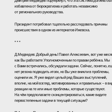
Дмитрий Медведев подчеркнул, что эта система должна бы
избавлена от бюрократизма и работать независимо
от регионального руководства.
Президент потребовал тщательно расследовать причины
происшествия в одном из интернатов Ижевска.
* * *
Д.Медведев
: Добрый день!
Павел Алексеевич
, вот уже меся
как Вы работаете Уполномоченным по правам ребёнка. Мы
с Вами встречались, обсуждали задачи. Сейчас, понятно, е
нет резона подводить итоги, но Вы уже вникли в проблемы,
оценили их. Я уже видел целый ряд Ваших выступлений,
вполне, на мой взгляд, мотивированных и правильных – в ви
реакции на те или иные проблемы, которые существуют.
На чём предполагаете сконцентрироваться, какие видите
первостепенные задачи в текущей ситуации?