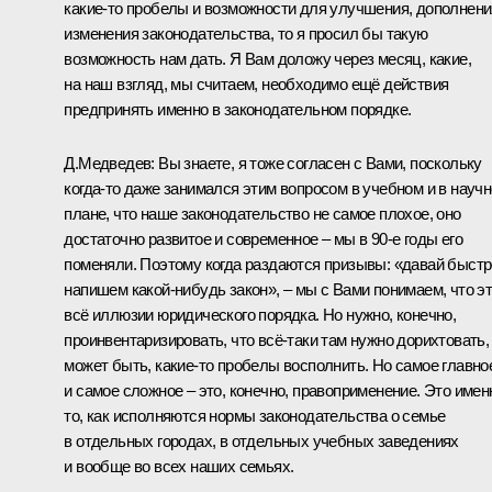
какие‑то пробелы и возможности для улучшения, дополнени
изменения законодательства, то я просил бы такую
возможность нам дать. Я Вам доложу через месяц, какие,
на наш взгляд, мы считаем, необходимо ещё действия
предпринять именно в законодательном порядке.
Д.Медведев
: Вы знаете, я тоже согласен с Вами, поскольку
когда‑то даже занимался этим вопросом в учебном и в науч
плане, что наше законодательство не самое плохое, оно
достаточно развитое и современное – мы в 90-е годы его
поменяли. Поэтому когда раздаются призывы: «давай быст
напишем какой‑нибудь закон», – мы с Вами понимаем, что э
всё иллюзии юридического порядка. Но нужно, конечно,
проинвентаризировать, что всё‑таки там нужно дорихтовать,
может быть, какие‑то пробелы восполнить. Но самое главно
и самое сложное – это, конечно, правоприменение. Это имен
то, как исполняются нормы законодательства о семье
в отдельных городах, в отдельных учебных заведениях
и вообще во всех наших семьях.