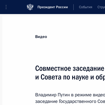
Президент России
События
Стру
Видеозаписи
Фотографии
Аудиозапи
Все материалы
Выступления
Совещан
Видео
Показа
Совместное заседание
и Совета по науке и о
Встреча с учащимися вузов
по случаю Дня российского
Владимир Путин в режиме виде
студенчества
заседание Государственного Сов