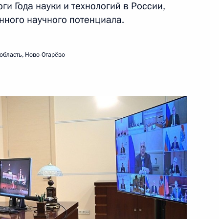
ги Года науки и технологий в России,
нного научного потенциала.
10 января 2022 года
Видео, 1 ч.
область, Ново-Огарёво
Совместное заседание
Государственного Совета