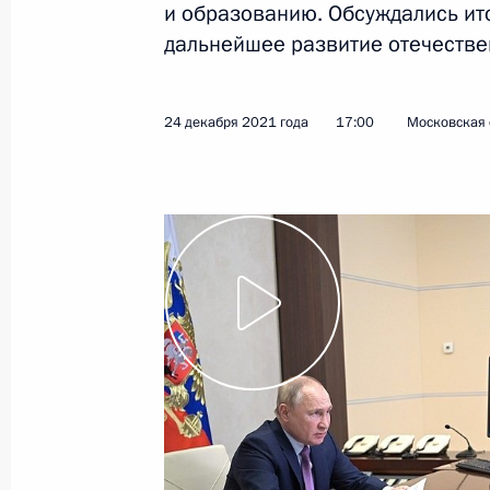
и образованию. Обсуждались ито
дальнейшее развитие отечестве
25 января 2022 года
Видео, 57 мин.
24 декабря 2021 года
17:00
Московская 
Совещание о прохождении
отопительного сезона