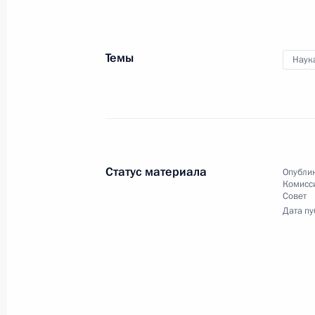
Правительства
Темы
Наук
24 декабря 2021 года
Видео, 10 мин.
Статус материала
Опублик
Комисс
Совет
Дата пу