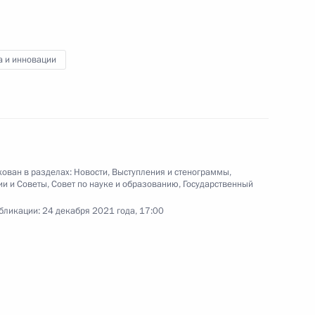
коллегии Минобороны
а и инновации
21 декабря 2021 года
Видео, 59 мин.
ован в разделах:
Новости
,
Выступления и стенограммы
,
ии и Советы
,
Совет по науке и образованию
,
Государственный
бликации:
24 декабря 2021 года, 17:00