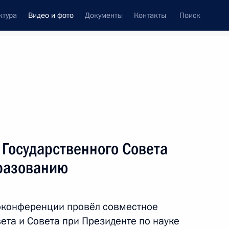
ктура
Видео и фото
Документы
Контакты
Поиск
си
ия, встречи
Встречи со СМИ
январь, 2022
ть следующие материалы
 Государственного Совета
бразованию
Сессия Совета коллективной
безопасности ОДКБ
оконференции провёл совместное
ета и Совета при Президенте по науке