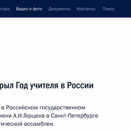
ктура
Видео и фото
Документы
Контакты
Поиск
си
ия, встречи
Встречи со СМИ
февраль, 2010
ть следующие материалы
ыл Год учителя в России
Совещание по вопросам
 в Российском государственном
реформирования
ени А.И.Герцена в Санкт-Петербурге
Министерства внутренних
гической ассамблеи.
дел