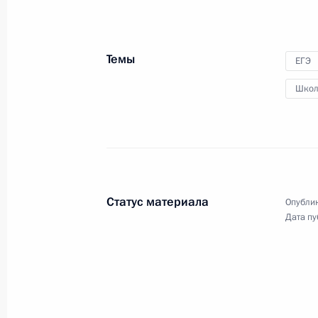
2 февраля 2010 года
Аудио, 11 мин.
Темы
ЕГЭ
Школ
Статус материала
Опублик
Дата пу
Стенографический отчёт
о заседании Государственного
совета по вопросам развития
политической системы России