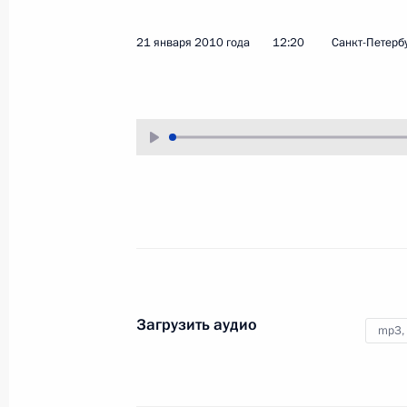
4 февраля 2010 года
Аудио, 6 мин.
21 января 2010 года
12:20
Санкт-Петерб
Стенографический отчёт
Загрузить аудио
mp3,
о совещании по проблемам
инвестиционного климата
в России