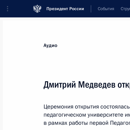
Президент России
События
Стру
Видеозаписи
Фотографии
Аудиозапи
Все материалы
Выступления
Совещан
Аудио
Показа
Дмитрий Медведев откр
Совещание по вопросам
Церемония открытия состоялась
совершенствования
педагогическом университете им
судебной системы
в рамках работы первой Педаго