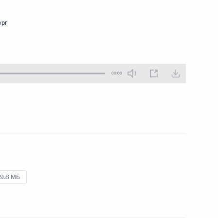
3 февраля 2010 года
Аудио, 5 мин.
ург
00:00
Дмитрий Медведев участвовал
9.8 МБ
в расширенном заседании
коллегии Федеральной службы
безопасности