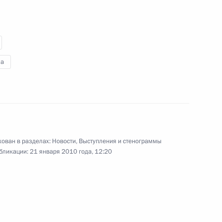
28 января 2010 года
Аудио, 10 мин.
а
ован в разделах:
Новости
,
Выступления и стенограммы
бликации:
21 января 2010 года, 12:20
Дмитрий Медведев стал
лауреатом премии Фонда
единства православных
народов