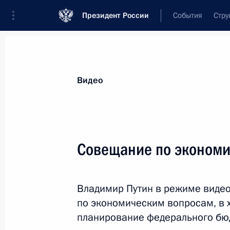
Президент России
События
Стру
Видеозаписи
Фотографии
Аудиозапи
Все материалы
Выступления
Совещан
Видео
Показа
Совещание по эконом
Заседание Совета
Владимир Путин в режиме виде
Безопасности
по экономическим вопросам, в х
планирование федерального бюд