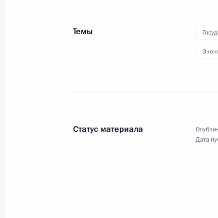
политических партий
Темы
Госу
Экон
25 сентября 2021 года
Видео, 7 мин.
Статус материала
Опублик
Дата пу