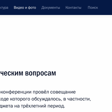
ктура
Видео и фото
Документы
Контакты
Поиск
си
ия, встречи
Встречи со СМИ
сентябрь, 2021
ть следующие материалы
ическим вопросам
Встреча с Председателем
оконференции провёл совещание
Правительства и вице-
оде которого обсуждалось, в частности,
премьерами
жета на трёхлетний период.