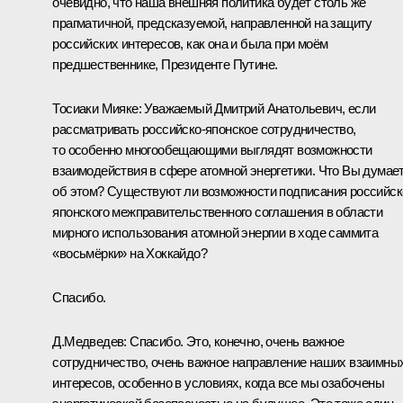
очевидно, что наша внешняя политика будет столь же
прагматичной, предсказуемой, направленной на защиту
российских интересов, как она и была при моём
предшественнике, Президенте Путине.
Тосиаки Мияке: Уважаемый Дмитрий Анатольевич, если
рассматривать российско-японское сотрудничество,
то особенно многообещающими выглядят возможности
взаимодействия в сфере атомной энергетики. Что Вы думае
об этом? Существуют ли возможности подписания российск
японского межправительственного соглашения в области
мирного использования атомной энергии в ходе саммита
«восьмёрки» на Хоккайдо?
Спасибо.
Д.Медведев: Спасибо. Это, конечно, очень важное
сотрудничество, очень важное направление наших взаимны
интересов, особенно в условиях, когда все мы озабочены