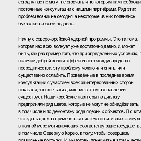
сегодня нас не могут не огорчать и по которым нам необход
постоянные консультации с нашими партнёрами. Ряд этих
проблем возник не сегодня, а некоторые из них появились
буквально совсем недавно.
Начну с северокорейской ядерной программы. Это та тема,
которая нас всех волнует уже достаточно давно, и, может
быть, как раз пример того, что при определённых условиях, 
наличии доброй воли и эффективного международного
посредничества, эту проблему можно или снять, или
существенно ослабить. Проведённые в последнее время
консультации с участием всех заинтересованных сторон
показали, что всё‑таки движение в этом направлении
существует. Наши корейские партнёры по диалогу
предприняли ряд шагов, которые не могут не обнадёживать,
в том числе и по демонтажу ряда ядерных объектов. Я счит
что здесь должна применяться система позитивных стимуло
в полной мере мотивирующих соответствующие государства
в том числе Северную Корею, к тому, чтобы совершать
правильные поступки. И мы готовы принимать в этом участи