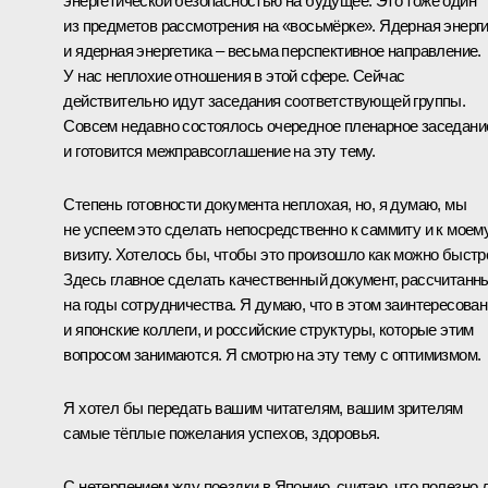
энергетической безопасностью на будущее. Это тоже один
из предметов рассмотрения на «восьмёрке». Ядерная энерг
и ядерная энергетика – весьма перспективное направление.
У нас неплохие отношения в этой сфере. Сейчас
действительно идут заседания соответствующей группы.
Совсем недавно состоялось очередное пленарное заседани
и готовится межправсоглашение на эту тему.
Степень готовности документа неплохая, но, я думаю, мы
не успеем это сделать непосредственно к саммиту и к моем
визиту. Хотелось бы, чтобы это произошло как можно быстр
Здесь главное сделать качественный документ, рассчитанн
на годы сотрудничества. Я думаю, что в этом заинтересова
и японские коллеги, и российские структуры, которые этим
вопросом занимаются. Я смотрю на эту тему с оптимизмом.
Я хотел бы передать вашим читателям, вашим зрителям
самые тёплые пожелания успехов, здоровья.
С нетерпением жду поездки в Японию, считаю, что полезно 