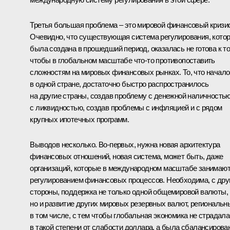
Третья большая проблема – это мировой финансовый кризис
Очевидно, что существующая система регулирования, кото
была создана в прошедший период, оказалась не готова к то
чтобы в глобальном масштабе что‑то противопоставить
сложностям на мировых финансовых рынках. То, что начал
в одной стране, достаточно быстро распространилось
на другие страны, создав проблему с денежной наличностью
с ликвидностью, создав проблемы с инфляцией и с рядом
крупных ипотечных программ.
Выводов несколько. Во‑первых, нужна новая архитектура
финансовых отношений, новая система, может быть, даже
организаций, которые в международном масштабе занимаю
регулированием финансовых процессов. Необходима, с дру
стороны, поддержка не только одной общемировой валюты,
но и развитие других мировых резервных валют, региональн
в том числе, с тем чтобы глобальная экономика не страдала
в такой степени от слабости доллара, а была сбалансирова