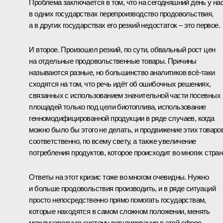
Проблема заключается в том, что на сегодняшний день у на
в одних государствах перепроизводство продовольствия,
а в других государствах его резкий недостаток – это первое.
И второе. Произошел резкий, по сути, обвальный рост цен
на отдельные продовольственные товары. Причины
называются разные, но большинство аналитиков всё‑таки
сходятся на том, что речь идёт об ошибочных решениях,
связанных с использованием значительной части посевных
площадей только под цели биотоплива, использование
генномодифицированной продукции в ряде случаев, когда
можно было бы этого не делать, и продвижение этих товаров
соответственно, по всему свету, а также увеличение
потребления продуктов, которое происходит во многих стран
Ответы на этот кризис тоже во многом очевидны. Нужно
и больше продовольствия производить, и в ряде ситуаций
просто непосредственно прямо помогать государствам,
которые находятся в самом сложном положении, менять
международную систему регулирования в этой сфере.