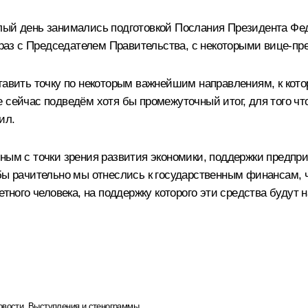
елый день занимались подготовкой Послания Президента Фе
у раз с Председателем Правительства, с некоторыми вице-п
ставить точку по некоторым важнейшим направлениям, к кот
 сейчас подведём хотя бы промежуточный итог, для того чт
ил.
ным с точки зрения развития экономики, поддержки предпр
обы рачительно мы отнеслись к государственным финансам
етного человека, на поддержку которого эти средства будут 
овости
,
Выступления и стенограммы