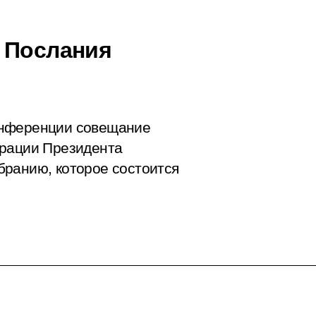
 Послания
онференции совещание
трации Президента
бранию, которое состоится