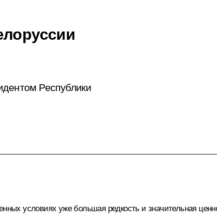
елоруссии
идентом Республики
енных условиях уже большая редкость и значительная ценн