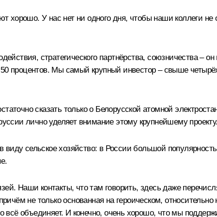
 хорошо. У нас нет ни одного дня, чтобы наши коллеги не 
модействия, стратегического партнёрства, союзничества – о
о 50 процентов. Мы самый крупный инвестор – свыше четыр
статочно сказать только о Белорусской атомной электростан
оруссии лично уделяет внимание этому крупнейшему проекту
 виду сельское хозяйство: в России большой популярность
е.
зей. Наши контакты, что там говорить, здесь даже перечисл
, причём не только основанная на героическом, относительн
то всё объединяет. И конечно, очень хорошо, что мы поддер