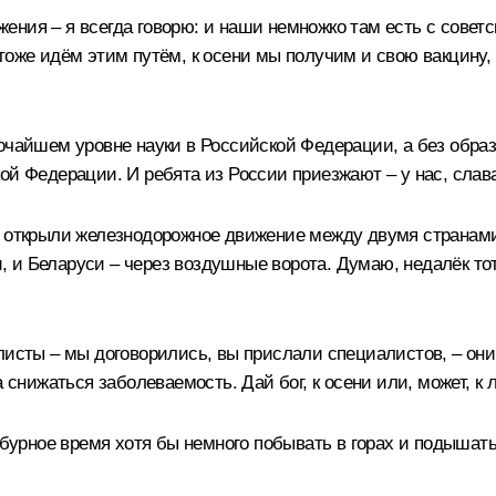
ния – я всегда говорю: и наши немножко там есть с советск
тоже идём этим путём, к осени мы получим и свою вакцину, 
очайшем уровне науки в Российской Федерации, а без образ
й Федерации. И ребята из России приезжают – у нас, слава б
 и открыли железнодорожное движение между двумя странам
 и Беларуси – через воздушные ворота. Думаю, недалёк то
листы – мы договорились, вы прислали специалистов, – они
а снижаться заболеваемость. Дай бог, к осени или, может, к
о бурное время хотя бы немного побывать в горах и подышат