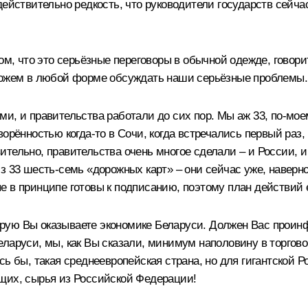
ействительно редкость, что руководители государств сейчас
ом, что это серьёзные переговоры в обычной одежде, говори
 можем в любой форме обсуждать наши серьёзные проблемы.
и, и правительства работали до сих пор. Мы аж 33, по-мо
ворённостью когда-то в Сочи, когда встречались первый раз
тельно, правительства очень многое сделали – и России, и
з 33 шесть-семь «дорожных карт» – они сейчас уже, наверно
 в принципе готовы к подписанию, поэтому план действий 
оторую Вы оказываете экономике Беларуси. Должен Вас проин
еларуси, мы, как Вы сказали, минимум наполовину в торгов
ь бы, такая среднеевропейская страна, но для гигантской Р
щих, сырья из Российской Федерации!