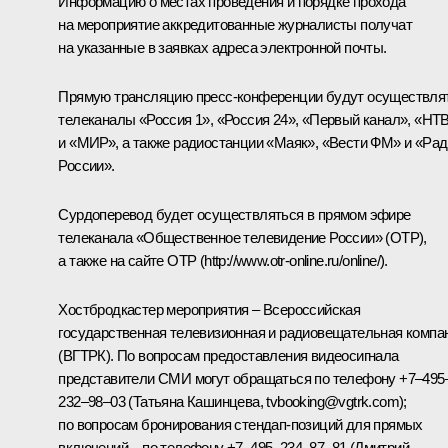
Информацию о местах проведения и порядке прохода
на мероприятие аккредитованные журналисты получат
на указанные в заявках адреса электронной почты.
Прямую трансляцию пресс-конференции будут осуществля
телеканалы «Россия 1», «Россия 24», «Первый канал», «НТВ
и «МИР», а также радиостанции «Маяк», «Вести ФМ» и «Ра
России».
Сурдоперевод будет осуществляться в прямом эфире
телеканала «Общественное телевидение России» (ОТР),
а также на сайте ОТР (
http://www.otr-online.ru/online/
).
Хостбродкастер мероприятия – Всероссийская
государственная телевизионная и радиовещательная компа
(ВГТРК). По вопросам предоставления видеосигнала
представители СМИ могут обращаться по телефону +7–495
232–98–03 (Татьяна Кашинцева, tvbooking@vgtrk.com);
по вопросам бронирования стендап-позиций для прямых
включений – по телефону +7–495–234–87–81 (Дмитрий