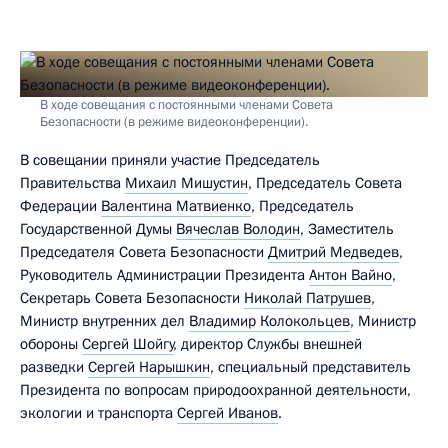
В ходе совещания с постоянными членами Совета
Безопасности (в режиме видеоконференции).
В совещании приняли участие Председатель
Правительства
Михаил Мишустин
, Председатель Совета
Федерации
Валентина Матвиенко
, Председатель
Государственной Думы
Вячеслав Володин
, Заместитель
Председателя Совета Безопасности
Дмитрий Медведев
,
Руководитель Администрации Президента
Антон Вайно
,
Секретарь Совета Безопасности
Николай Патрушев
,
Министр внутренних дел
Владимир Колокольцев
, Министр
обороны
Сергей Шойгу
, директор Службы внешней
разведки
Сергей Нарышкин
, специальный представитель
Президента по вопросам природоохранной деятельности,
экологии и транспорта
Сергей Иванов
.