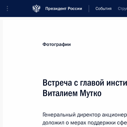
Президент России
События
Стру
Президент
Администрация
Государст
Новости
Стенограммы
Поездки
Те
Фотографии
Показа
Встреча с главой инст
Виталием Мутко
14 августа 2020 года, пятница
Опубликованы сведения об имущест
государства, работников Админист
Генеральный директор акционер
семей
доложил о мерах поддержки сфе