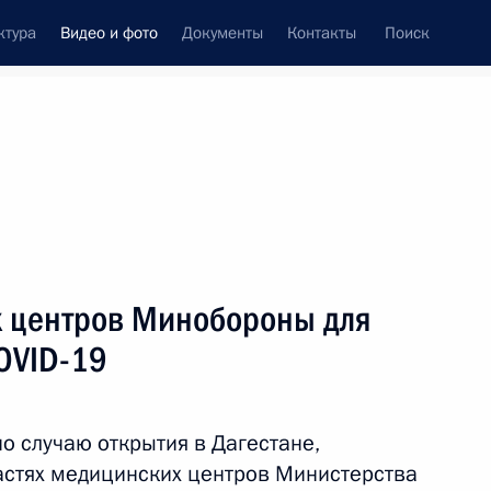
ктура
Видео и фото
Документы
Контакты
Поиск
си
ия, встречи
Встречи со СМИ
июль, 2020
ть следующие материалы
 центров Минобороны для
OVID-19
Заседание Совета
по стратегическому
о случаю открытия в Дагестане,
развитию и национальным
астях медицинских центров Министерства
проектам