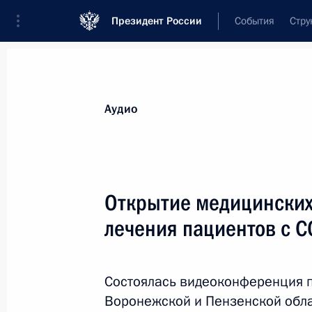
Президент России
События
Стру
Видеозаписи
Фотографии
Аудиозапи
Все материалы
Выступления
Совещан
Аудио
Показа
Открытие медицинских
лечения пациентов с C
Совещание по федеральному
бюджету на 2021 год
и на плановый период 2022
Состоялась видеоконференция п
и 2023 годов
Воронежской и Пензенской обл