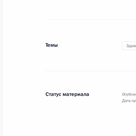
Владимир Путин в режиме
видеоконференции провёл
заседание наблюдательного
совета автономной
некоммерческой организации
«Агентство стратегических
инициатив по продвижению новых
Темы
Здра
проектов».
Заседание Российского
организационного комитета
Статус материала
Опублик
Дата пу
«Победа»
2 июля 2020 года
Аудио, 26 мин.
Владимир Путин в режиме