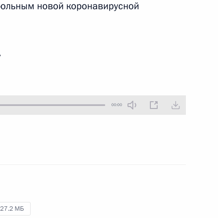
больным новой коронавирусной
13 июля 2020 года
Аудио, 1 ч.
Владимир Путин провёл в режиме
видеоконференции заседание
ь
Совета по стратегическому
развитию и национальным
проектам.
00:00
Встреча с рабочей группой
по подготовке предложений
о внесении поправок
в Конституцию
3 июля 2020 года
Аудио, 1 ч.
27.2 МБ