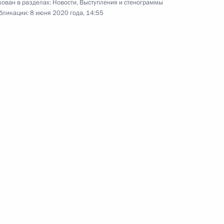
ован в разделах:
Новости
,
Выступления и стенограммы
видеоконференции провёл
бликации:
8 июня 2020 года, 14:55
совещание с постоянными
членами Совета Безопасности
Российской Федерации.
Встреча с социальными
работниками госучреждений
и НКО
8 июня 2020 года
Аудио, 12 мин.
В День социального работника
Владимир Путин провёл в режиме
видеоконференции встречу