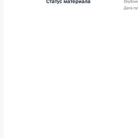
Статус материала
Опублик
видеоконференции провёл
Дата пу
совещание по вопросам
реализации ранее принятых мер
по поддержке экономики
и социальной сферы.
Совещание по вопросам
развития информационно-
коммуникационных
технологий и связи
10 июня 2020 года
Аудио, 1 ч.
В режиме видеоконференции
Владимир Путин провёл
совещание по вопросам развития