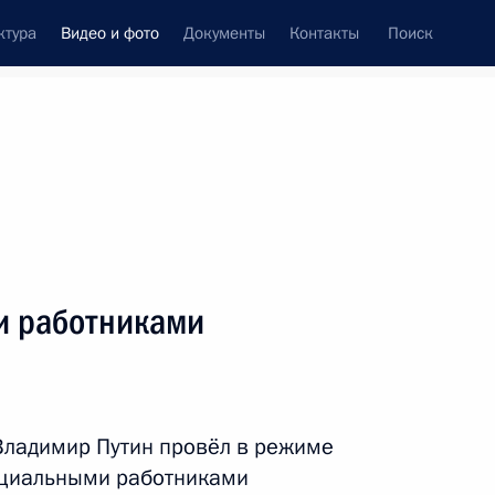
ктура
Видео и фото
Документы
Контакты
Поиск
си
ия, встречи
Встречи со СМИ
июнь, 2020
ть следующие материалы
и работниками
Встреча с медицинскими
работниками
Владимир Путин провёл в режиме
оциальными работниками