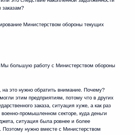
 или это следствие накопленной задолженности
Расмуссеном
 заказам?
сирование Министерством обороны текущих
ея Багапша с переизбранием
хазия
но. Мы большую работу с Министерством обороны
ствие участникам и гостям
, на это нужно обратить внимание. Почему?
дня»
омогли этим предприятиям, потому что в других
ударственного заказа, ситуация хуже, а как раз
в военно-промышленном секторе, куда деньги
джета, ситуация была ровнее и более
х. Поэтому нужно вместе с Министерством
начения в Федеральной