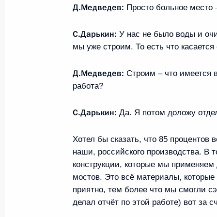
Д.Медведев:
Просто больное место –
Торжественный приём по случаю п
С.Дарькин:
У нас не было воды и оч
паралимпийского дня
мы уже строим. То есть что касается
12 декабря 2009 года, 20:30
Москва, ГУМ
Д.Медведев:
Строим – что имеется в
работа?
15 декабря 2009 года Дмитрий Ме
министра Правительства Социалис
С.Дарькин:
Да. Я потом доложу отде
Нгуен Тан Зунга, который будет на
визитом
Хотел бы сказать, что 85 процентов 
наши, российского производства. В 
12 декабря 2009 года, 14:30
конструкции, которые мы применяем
мостов. Это всё материалы, которые
приятно, тем более что мы смогли с
делал отчёт по этой работе) вот за с
Показат