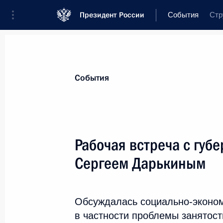
Президент России
События
Стр
Президент
Администрация
Государ
Новости
Стенограммы
Поездки
Т
События
Показа
Рабочая встреча с губ
Сергеем Дарькиным
15 декабря 2009 года, вторник
Дмитрий Медведев поздравил преп
Щепкинского училища с 200-летием
Обсуждалась социально-эконом
в частности проблемы занятост
15 декабря 2009 года, 18:00