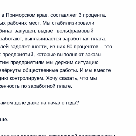
 Горки
, в Приморском крае, составляет 3 процента.
ых рабочих мест. Мы стабилизировали
омбинат запущен, выдаёт вольфрамовый
номического развития
 работают, выплачивается заработная плата.
1
лей задолженности, из них 80 процентов – это
х предприятий, которые выполняют заказы
 Горки
этим предприятиям мы держим ситуацию
развёрнуты общественные работы. И мы вместе
ию контролируем. Хочу сказать, что мы
мы должны стать стимулом
1
женность по заработной плате.
ти экономики
самом деле даже на начало года?
 Горки
ьше.
етится с Генеральным