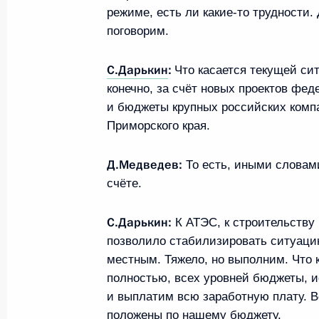
режиме, есть ли какие‑то трудности
15 декабря 2009 года, 12:36
Москва, Российская
поговорим.
С.Дарькин
:
Что касается текущей си
Учреждён Кубок Президента России
конечно, за счёт новых проектов фе
и бюджеты крупных российских комп
15 декабря 2009 года, 09:00
Приморского края.
Д.Медведев:
То есть, иными словами
14 декабря 2009 года, понеде
счёте.
Встреча с Президентом Хорватии С
С.Дарькин:
К АТЭС, к строительству 
14 декабря 2009 года, 19:30
Московская область,
позволило стабилизировать ситуаци
местным. Тяжело, но выполним. Что 
полностью, всех уровней бюджеты, 
и выплатим всю заработную плату. 
Рабочая встреча с губернатором П
положены по нашему бюджету.
Дарькиным