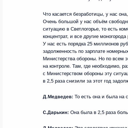
14 декабря 2009 года, 17:30
Московская область,
Что касается безработицы, у нас она
Очень большой у нас объём свободн
ситуацию в Светлогорье, то есть к
Рабочая встреча с Министром эко
концентрат, и все другие моногорода
Эльвирой Набиуллиной
У нас есть порядка 25 миллионов руб
задолженность по зарплате номерны
14 декабря 2009 года, 17:00
Московская область,
Министерства обороны. Но по всем 
на контроле. Там, где необходимо, 
с Министерством обороны эту ситуац
Глобальные климатические пробле
в 2,5 раза снизили за этот год задол
к повышению конкурентоспособнос
Д.Медведев:
То есть она и была на 
14 декабря 2009 года, 15:00
Московская область,
С.Дарькин:
Она была в 2,5 раза бол
16 декабря Дмитрий Медведев встр