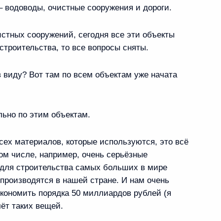
 водоводы, очистные сооружения и дороги.
разднования Международного
3
7м
истных сооружений, сегодня все эти объекты
 строительства, то все вопросы сняты.
 виду? Вот там по всем объектам уже начата
дведев примет Премьер-
тической Республики Вьетнам
льно по этим объектам.
ходиться в России с рабочим
всех материалов, которые используются, это всё
том числе, например, очень серьёзные
 для строительства самых больших в мире
 производятся в нашей стране. И нам очень
экономить порядка 50 миллиардов рублей (я
чёт таких вещей.
ь предыдущие материалы