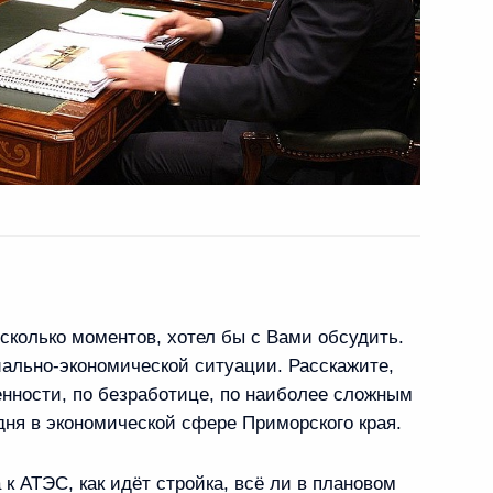
ственные услуги»
е Премьер-министра
2
сколько моментов, хотел бы с Вами обсудить.
иально-экономической ситуации. Расскажите,
женности, по безработице, по наиболее сложным
ня в экономической сфере Приморского края.
чёта о встрече
ии наук и представителями
 к АТЭС, как идёт стройка, всё ли в плановом