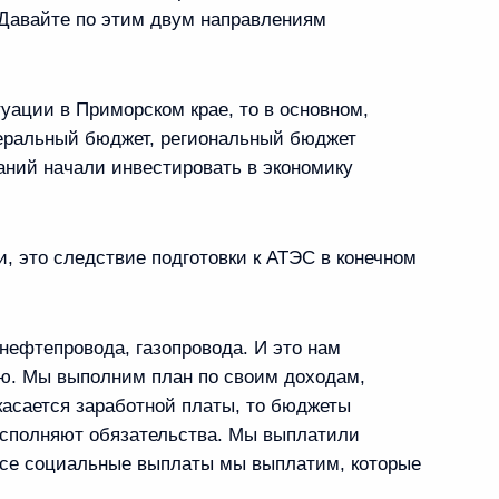
. Давайте по этим двум направлениям
 академия наук
туации в Приморском крае, то в основном,
 по гребным видам спорта
деральный бюджет, региональный бюджет
аний начали инвестировать в экономику
, это следствие подготовки к АТЭС в конечном
льник
типе Месичем
1
нефтепровода, газопровода. И это нам
 Горки
ю. Мы выполним план по своим доходам,
касается заработной платы, то бюджеты
исполняют обязательства. Мы выплатили
Все социальные выплаты мы выплатим, которые
риморского края Сергеем
1