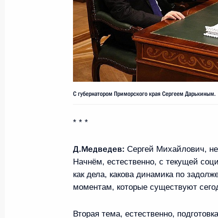
Открылся интернет-портал «Государ
(www.gosuslugi.ru)
15 декабря 2009 года, 13:10
С губернатором Приморского края Сергеем Дарькиным.
Дмитрий Медведев принял в Кремл
* * *
Вьетнама Нгуен Тан Зунга
Д.Медведев:
15 декабря 2009 года, 13:00
Москва, Кремль
Сергей Михайлович, не
Начнём, естественно, с текущей соц
как дела, какова динамика по задол
моментам, которые существуют сегод
Выдержки из стенографического от
с руководством Российской академ
Вторая тема, естественно, подготовка
научного сообщества