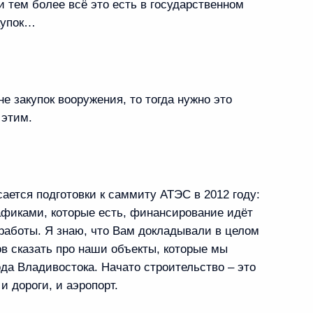
 тем более всё это есть в государственном
купок…
 закупок вооружения, то тогда нужно это
газов должны одномоментно
1
4м
 этим.
ательства
ается подготовки к саммиту АТЭС в 2012 году:
рафиками, которые есть, финансирование идёт
работы. Я знаю, что Вам докладывали в целом
митрия Медведева
ов сказать про наши объекты, которые мы
ой
да Владивостока. Начато строительство – это
и дороги, и аэропорт.