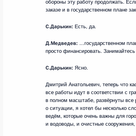
обороны эту работу продолжать. Если
службе исполнения наказаний
заказе и в государственном плане за
14 декабря 2009 года, 12:50
С.Дарькин:
Есть, да.
Д.Медведев:
…государственном плане
Крупнейшие эмитенты парниковых 
просто финансировать. Занимайтесь
принять на себя необходимые обяз
14 декабря 2009 года, 09:00
С.Дарькин:
Ясно.
Дмитрий Анатольевич, теперь что кас
12 декабря 2009 года, суббота
все работы идут в соответствии с г
в полном масштабе, развёрнуты все 
Состоялся телефонный разговор Д
о ситуации, я хотел бы несколько сл
с Президентом США Бараком Обам
ведём, которые очень важны для горо
12 декабря 2009 года, 22:30
и водоводы, и очистные сооружения, 