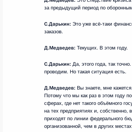
Д.Медведев:
Это следствие кризиса
секретарём НАТО Андерсом Фогом 
за предыдущий период по оборонным
14 декабря 2009 года, 14:20
С.Дарькин:
Это уже всё‑таки финан
заказов.
Дмитрий Медведев поздравил Серг
Д.Медведев:
на пост Президента Республики Аб
Текущих. В этом году.
14 декабря 2009 года, 13:50
С.Дарькин:
Да, этого года, так точ
проводим. Но такая ситуация есть.
Дмитрий Медведев направил привет
Д.Медведев:
Вы знаете, мне кажется
конференции «Идеи Сахарова сего
Потому что мы как раз в этом году п
сферах, где нет такого объёмного гос
14 декабря 2009 года, 13:15
Москва
на тех предприятиях и, собственно, 
приходят по линии федерального бю
организованной, чем в других места
Президент произвёл кадровые наз