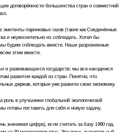
ющие договорённости большинства стран о совместной
кол.
е эмитенты парниковых газов (такие как Соединённые
ва и неукоснительно их соблюдать. Хотел бы
е мы будем соблюдать вместе. Наши разрозненные
 всем этим вместе.
х и развивающихся государств: мы все находимся
там развития каждой из стран. Понятно, что
льных держав, которые уже развили свою экономику.
а роль в улучшении глобальной экологической
ы готовы поставить для себя и новую задачу.
ень значимая цифра), если считать за базу 1990 год.
чем на 30 миллиардов тонн. Это очень значительный