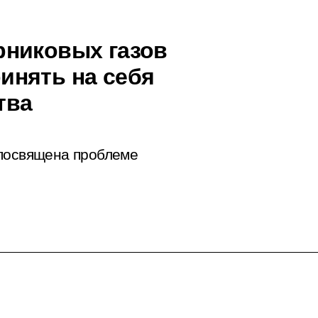
рниковых газов
инять на себя
тва
посвящена проблеме