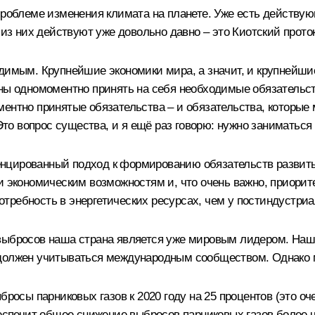
 проблеме изменения климата на планете. Уже есть действу
 из них действуют уже довольно давно – это Киотский прото
одимым. Крупнейшие экономики мира, а значит, и крупнейши
жны одномоментно принять на себя необходимые обязательст
ментно принятые обязательства – и обязательства, которы
о вопрос существа, и я ещё раз говорю: нужно заниматься
нцированный подход к формированию обязательств развиты
и экономическим возможностям и, что очень важно, приорите
требность в энергетических ресурсах, чем у постиндустриа
 выбросов наша страна является уже мировым лидером. Наш
должен учитываться международным сообществом. Однако м
бросы парниковых газов к 2020 году на 25 процентов (это оч
беспечит общее снижение выбросов парниковых газов более 