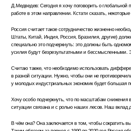
Д.Медведев:
Сегодня я хочу поговорить о глобальной
работе в этом направлении. Кстати сказать, некоторые
Россия считает такое сотрудничество жизненно необх
Штаты, Китай, Индия, Россия, Бразилия, другие) дол
специально это подчеркнуть: это должны быть одномо
усилия будут безрезультатными и бессмысленными. Эт
Считаю также, что необходимо использовать диффере
в разной ситуации. Нужно, чтобы они не противоречил
у молодых индустриальных экономик будет большая по
Хочу особо подчеркнуть, что по масштабам снижения
ситуации связана и с ролью наших лесов. Наш вклад 
В чём она? Она заключается в том, чтобы сократить вы
Таким образом за период с 1990 по 2020 год Россия о