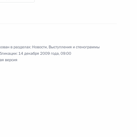
дведев примет Премьер-
тической Республики Вьетнам
ходиться в России с рабочим
ован в разделах:
Новости
,
Выступления и стенограммы
бликации:
14 декабря 2009 года, 09:00
ая версия
рея Макаревича с юбилеем
м рождения
 Совета Безопасности
1
асть, Горки