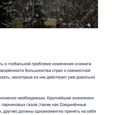
е Премьер-министра
2
ь
чёта о встрече
ии наук и представителями
ить о глобальной проблеме изменения климата
говорённости большинства стран о совместной
йская академия наук
азать, некоторые из них действуют уже довольно
 по гребным видам спорта
 жизненно необходимым. Крупнейшие экономики
ы парниковых газов (такие как Соединённые
я, другие) должны одномоментно принять на себя