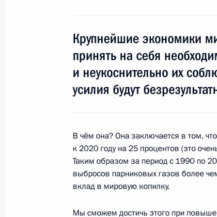
Крупнейшие экономики м
Глобальные климатические пробле
к повышению конкурентоспособнос
принять на себя необходи
и неукоснительно их соб
14 декабря 2009 года, 15:00
Московская обл
усилия будут безрезульт
16 декабря Дмитрий Медведев встр
секретарём НАТО Андерсом Фогом 
В чём она? Она заключается в том, ч
14 декабря 2009 года, 14:20
к 2020 году на 25 процентов (это очен
Таким образом за период с 1990 по 2
выбросов парниковых газов более чем
вклад в мировую копилку.
Дмитрий Медведев поздравил Серг
на пост Президента Республики Аб
Мы сможем достичь этого при повышен