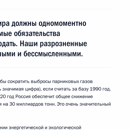
ира должны одномоментно
мы должны стать стимулом
1
ти экономики
мые обязательства
людать. Наши разрозненные
асть, Горки
атными и бессмысленными.
етится с Генеральным
Расмуссеном
тобы сократить выбросы парниковых газов
ь значимая цифра), если считать за базу 1990 год.
020 год Россия обеспечит общее снижение
 на 30 миллиардов тонн. Это очень значительный
ея Багапша с переизбранием
хазия
ии энергетической и экологической