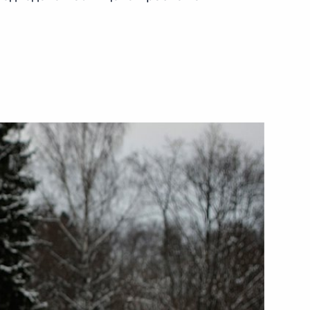
й академии наук
3
ества
йская академия наук
учения директору Службы
4
ой Кремлёвский дворец
ственные услуги»