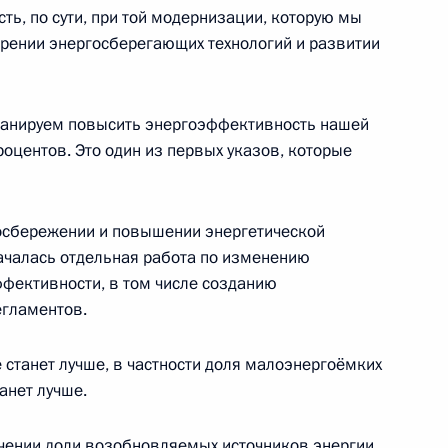
ть, по сути, при той модернизации, которую мы
рении энергосберегающих технологий и развитии
ствие участникам и гостям
дня»
планируем повысить энергоэффективность нашей
роцентов. Это один из первых указов, которые
госбережении и повышении энергетической
начения в Федеральной
ачалась отдельная работа по изменению
фективности, в том числе созданию
егламентов.
 станет лучше, в частности доля малоэнергоёмких
анет лучше.
газов должны одномоментно
1
4м
ательства
чении доли возобновляемых источников энергии