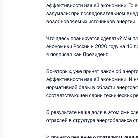
14 декабря 2009 года, 13:50
эффективности нашей экономики. То ес
задумали: при последовательном внед
возобновляемых источников энергии.
Дмитрий Медведев направил привет
конференции «Идеи Сахарова сего
Что здесь планируется сделать? Мы 
экономики России к 2020 году на 40 п
14 декабря 2009 года, 13:15
Москва
я подписал как Президент.
Во‑вторых, уже принят закон об энер
Президент произвёл кадровые наз
эффективности нашей экономики. И н
службе исполнения наказаний
нормативной базы в области энергоэф
соответствующей серии технических р
14 декабря 2009 года, 12:50
В результате наша доля в этом смысле
отраслей в структуре энергобаланса ст
Крупнейшие эмитенты парниковых 
принять на себя необходимые обяз
И принято решение о поэтапном увели