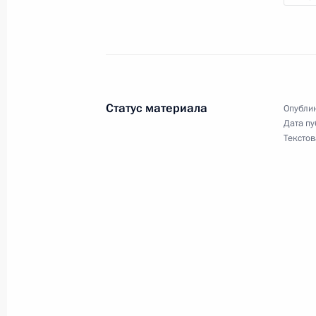
15 декабря 2009 года Дмитрий Ме
министра Правительства Социалис
Нгуен Тан Зунга, который будет на
визитом
12 декабря 2009 года, 14:30
Статус материала
Опублик
Дата пу
Текстов
11 декабря 2009 года, пятница
Дмитрий Медведев поздравил Анд
группы «Машина времени» и с Днё
11 декабря 2009 года, 19:35
Совещание с постоянными членами
11 декабря 2009 года, 19:00
Московская обл