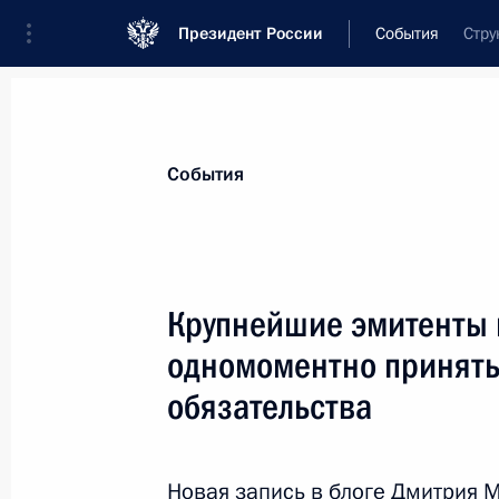
Президент России
События
Стру
Президент
Администрация
Государст
Новости
Стенограммы
Поездки
Те
События
Показа
Крупнейшие эмитенты 
одномоментно принять
Телефонный разговор с Президент
Бердымухамедовым
обязательства
15 декабря 2009 года, 16:30
Новая запись в
блоге
Дмитрия М