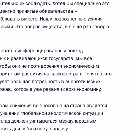
ительно их соблюдать. Хотел бы специально это
ментно принятые обязательства –
к
облюдать вместе. Наши разрозненные усилия
ыми. Это вопрос существа, и я ещё раз говорю:
типе Месичем
1
асть, Горки
ьзовать дифференцированный подход
ых и развивающихся государств: мы все
 чтобы они не противоречили экономическим
риморского края Сергеем
1
оритетам развития каждой из стран. Понятно, что
удет большая потребность в энергетических
асть, Горки
ержав, которые уже развили свою экономику.
табам снижения выбросов наша страна является
номического развития
учшении глобальной экологической ситуации
1
 вклад должен учитываться международным
ить для себя и новую задачу.
асть, Горки