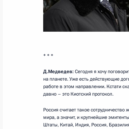
Дмитрий Медведев принял в Кремл
Вьетнама Нгуен Тан Зунга
15 декабря 2009 года, 13:00
Москва, Кремл
* * *
Выдержки из стенографического от
с руководством Российской академ
Д.Медведев:
Сегодня я хочу поговор
научного сообщества
на планете. Уже есть действующие до
15 декабря 2009 года, 12:36
Москва, Росси
работе в этом направлении. Кстати ск
давно – это Киотский протокол.
Учреждён Кубок Президента России
Россия считает такое сотрудничество
мира, а значит, и крупнейшие эмитент
15 декабря 2009 года, 09:00
Штаты, Китай, Индия, Россия, Бразили