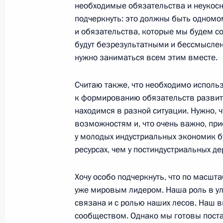
необходимые обязательства и неукосн
подчеркнуть: это должны быть одномо
14 декабря 2009 года, понедельни
и обязательства, которые мы будем с
будут безрезультатными и бессмысленн
Встреча с Президентом Хорватии С
нужно заниматься всем этим вместе.
14 декабря 2009 года, 19:30
Московская обл
Считаю также, что необходимо испол
к формированию обязательств развит
находимся в разной ситуации. Нужно,
Рабочая встреча с губернатором П
возможностям и, что очень важно, при
Дарькиным
у молодых индустриальных экономик б
14 декабря 2009 года, 17:30
Московская обл
ресурсах, чем у постиндустриальных д
Хочу особо подчеркнуть, что по масш
Рабочая встреча с Министром эко
уже мировым лидером. Наша роль в ул
Эльвирой Набиуллиной
связана и с ролью наших лесов. Наш
сообществом. Однако мы готовы постав
14 декабря 2009 года, 17:00
Московская обл