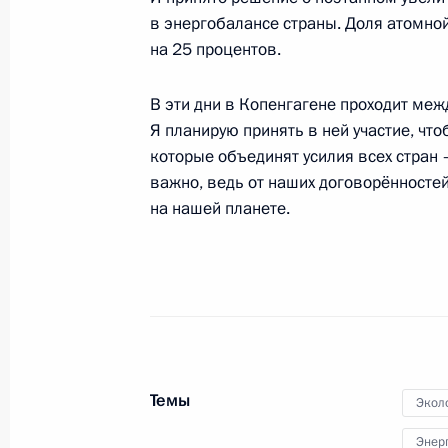
14 декабря 2009 года, 09:00
в энергобалансе страны. Доля атомной
на 25 процентов.
12 декабря 2009 года, суббота
В эти дни в Копенгагене проходит ме
Я планирую принять в ней участие, чт
Состоялся телефонный разговор Д
которые объединят усилия всех стран –
с Президентом США Бараком Обам
важно, ведь от наших договорённосте
на нашей планете.
12 декабря 2009 года, 22:30
Торжественный приём по случаю п
паралимпийского дня
12 декабря 2009 года, 20:30
Москва, ГУМ
Темы
Экол
Энер