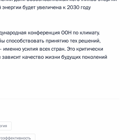
 энергии будет увеличена к 2030 году
ждународная конференция ООН по климату.
обы способствовать принятию тех решений,
митрия Медведева
 именно усилия всех стран. Это критически
ой
й зависит качество жизни будущих поколений
разднования Международного
3
7м
огия
гоэффективность