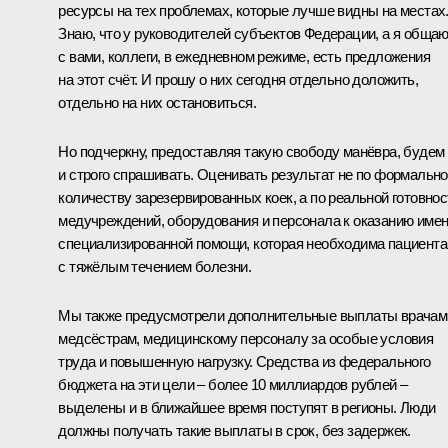
ресурсы на тех проблемах, которые лучше видны на местах
Знаю, что у руководителей субъектов Федерации, а я обща
с вами, коллеги, в ежедневном режиме, есть предложения
на этот счёт. И прошу о них сегодня отдельно доложить,
отдельно на них остановиться.
Но подчеркну, предоставляя такую свободу манёвра, будем
и строго спрашивать. Оценивать результат не по формальн
количеству зарезервированных коек, а по реальной готовнос
медучреждений, оборудования и персонала к оказанию име
специализированной помощи, которая необходима пациент
с тяжёлым течением болезни.
Мы также предусмотрели дополнительные выплаты врачам
медсёстрам, медицинскому персоналу за особые условия
труда и повышенную нагрузку. Средства из федерального
бюджета на эти цели – более 10 миллиардов рублей –
выделены и в ближайшее время поступят в регионы. Люди
должны получать такие выплаты в срок, без задержек.