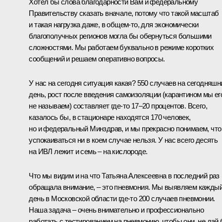
Хотел бы слова благодарности Вам и федеральному
Правительству сказать вначале, потому что такой масштаб
и такая нагрузка даже, в общем-то, для экономически
благополучных регионов могла бы обернуться большими
сложностями. Мы работаем буквально в режиме коротких
сообщений и решаем оперативно вопросы.
У нас на сегодня ситуация какая? 550 случаев на сегодняшн
день, рост после введения самоизоляции (карантином мы ег
не называем) составляет где-то 17–20 процентов. Всего,
казалось бы, в стационаре находятся 170 человек,
но и федеральный Минздрав, и мы прекрасно понимаем, что
успокаиваться ни в коем случае нельзя. У нас всего десять
на ИВЛ лежит и семь – на кислороде.
Что мы видим и на что Татьяна Алексеевна в последний раз
обращала внимание, – это пневмония. Мы выявляем кажды
день в Московской области где-то 200 случаев пневмонии.
Наша задача – очень внимательно и профессионально
работать с тестированием на пневмонию, чтобы они, не дай б