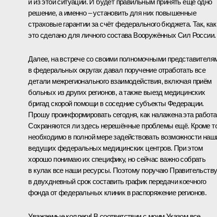
и из этой ситуации. И будет правильным принять ещё одно
решение, а именно – установить для них повышенные
страховые гарантии за счёт федерального бюджета. Так, как
это сделано для личного состава Вооружённых Сил России.
Далее, на встрече со своими полномочными представителя
в федеральных округах давал поручение отработать все
детали межрегионального взаимодействия, включая приём
больных из других регионов, а также выезд медицинских
бригад скорой помощи в соседние субъекты Федерации.
Прошу проинформировать сегодня, как налажена эта работа
Сохраняются ли здесь нерешённые проблемы ещё. Кроме то
необходимо в полной мере задействовать возможности наш
ведущих федеральных медицинских центров. При этом
хорошо понимаю их специфику, но сейчас важно собрать
в кулак все наши ресурсы. Поэтому поручаю Правительств
в двухдневный срок составить график передачи коечного
фонда от федеральных клиник в распоряжение регионов.
Уважаемые коллеги! В соответствии с моим Указом все