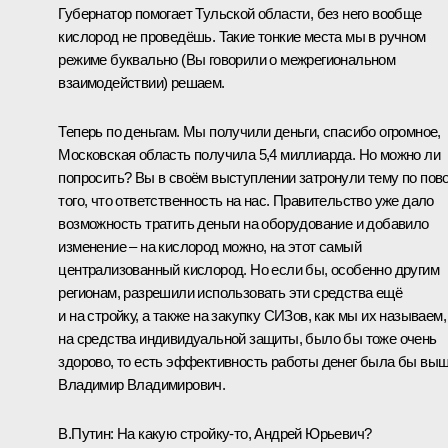
Губернатор помогает Тульской области, без него вообще
кислород не проведёшь. Такие тонкие места мы в ручном
режиме буквально (Вы говорили о межрегиональном
взаимодействии) решаем.
Теперь по деньгам. Мы получили деньги, спасибо огромное,
Московская область получила 5,4 миллиарда. Но можно ли
попросить? Вы в своём выступлении затронули тему по пов
того, что ответственность на нас. Правительство уже дало
возможность тратить деньги на оборудование и добавило
изменение – на кислород можно, на этот самый
централизованный кислород. Но если бы, особенно другим
регионам, разрешили использовать эти средства ещё
и на стройку, а также на закупку СИЗов, как мы их называем,
на средства индивидуальной защиты, было бы тоже очень
здорово, то есть эффективность работы денег была бы выш
Владимир Владимирович.
В.Путин:
На какую стройку-то, Андрей Юрьевич?