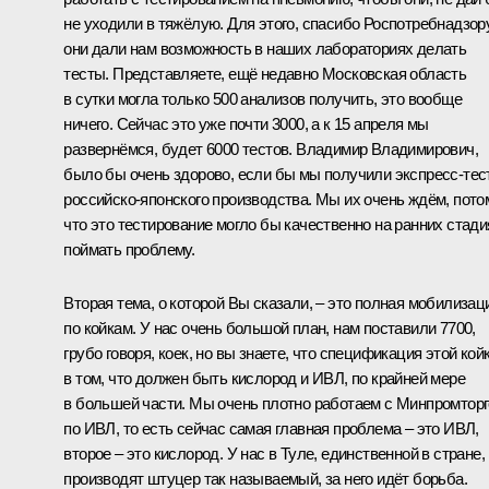
не уходили в тяжёлую. Для этого, спасибо Роспотребнадзору
они дали нам возможность в наших лабораториях делать
тесты. Представляете, ещё недавно Московская область
в сутки могла только 500 анализов получить, это вообще
ничего. Сейчас это уже почти 3000, а к 15 апреля мы
развернёмся, будет 6000 тестов. Владимир Владимирович,
было бы очень здорово, если бы мы получили экспресс-те
российско-японского производства. Мы их очень ждём, пото
что это тестирование могло бы качественно на ранних стади
поймать проблему.
Вторая тема, о которой Вы сказали, – это полная мобилизац
по койкам. У нас очень большой план, нам поставили 7700,
грубо говоря, коек, но вы знаете, что спецификация этой кой
в том, что должен быть кислород и ИВЛ, по крайней мере
в большей части. Мы очень плотно работаем с Минпромтор
по ИВЛ, то есть сейчас самая главная проблема – это ИВЛ,
второе – это кислород. У нас в Туле, единственной в стране,
производят штуцер так называемый, за него идёт борьба.