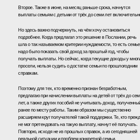
Второе. Также в июне, на месяц раньше срока, начнутся
выплаты семьям с детьми от трёх до семи лет включительн
Но здесь важно подчеркнуть, на чём хочу остановиться
подробнее. Когда предлагал это решение в Послании, речь
шла о так называемом критерии нуждаемости, то есть семье
надо было показать свой доход за прошлый год, чтобы
получать выплаты. Но сейчас, когда текущие доходы у мног
просели, нельзя судить о достатке семьи по прошлогодним
справкам.
Поэтому для тех, кто временно признан безработным,
предлагаю при начислении выплаты на детей от трёх до сем
лет, а также других пособий не учитывать доход, полученны
ранее по месту работы. Таким образом мы существенно
расширяем круг получателей такой поддержки. Те, кто преж
не мог претендовать на такую выплату, начнут её получать.
Повторю, исходя не из прошлых справок, а из сегодняшней
реальной ситуации и проблем конкретной семьи.