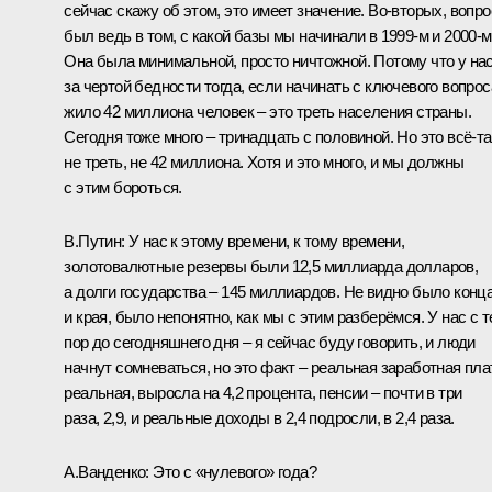
сейчас скажу об этом, это имеет значение. Во-вторых, вопро
был ведь в том, с какой базы мы начинали в 1999‑м и 2000‑м
Она была минимальной, просто ничтожной. Потому что у на
за чертой бедности тогда, если начинать с ключевого вопрос
жило 42 миллиона человек – это треть населения страны.
Сегодня тоже много – тринадцать с половиной. Но это всё-та
не треть, не 42 миллиона. Хотя и это много, и мы должны
с этим бороться.
В.Путин:
У нас к этому времени, к тому времени,
золотовалютные резервы были 12,5 миллиарда долларов,
а долги государства – 145 миллиардов. Не видно было конц
и края, было непонятно, как мы с этим разберёмся. У нас с т
пор до сегодняшнего дня – я сейчас буду говорить, и люди
начнут сомневаться, но это факт – реальная заработная пла
реальная, выросла на 4,2 процента, пенсии – почти в три
раза, 2,9, и реальные доходы в 2,4 подросли, в 2,4 раза.
А.Ванденко:
Это с «нулевого» года?