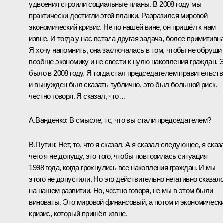
удвоения строили социальные планы. В 2008 году мы
практически достигли этой планки. Разразился мировой
экономический кризис. Не по нашей вине, он пришёл к нам
извне. И тогда у нас встала другая задача, более примитивна
Я хочу напомнить, она заключалась в том, чтобы не обруши
вообще экономику и не свести к нулю накопления граждан. 
было в 2008 году. Я тогда стал председателем правительств
и вынужден был сказать публично, это был большой риск,
честно говоря. Я сказал, что…
А.Ванденко:
В смысле, то, что вы стали председателем?
В.Путин:
Нет, то, что я сказал. А я сказал следующее, я сказ
чего я не допущу, это того, чтобы повторилась ситуация
1998 года, когда грохнулись все накопления граждан. И мы
этого не допустили. Но это действительно негативно сказал
на нашем развитии. Но, честно говоря, не мы в этом были
виноваты. Это мировой финансовый, а потом и экономическ
кризис, который пришёл извне.