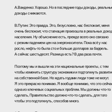
А.Ванденко:
Хорошо. Но в последние годы доходы, реальны
доходы снижаются.
В.Путин:
Это правда. Это, безусловно, нас беспокоит, меня
очень беспокоит, что стагнация произошла в реальных дохо
населения. Ну объяснение есть, прежде всего оно связано
с резким падением цен на энергоносители. Пока всё у нас
росло, нефть‑то была сто и больше долларов за баррель.
А сейчас шестьдесят. Разница есть? В два раза почти.
Поэтому мы и вышли на эти национальные проекты, с тем
чтобы изменить структуру экономики и подтолкнуть развити
на собственной базе. Но ждать годами люди тоже не могут.
Я это прекрасно понимаю. Я вообще понимаю, что это сейча
одна из ключевых социальных проблем. Мы должны что‑то
сделать, Правительство должно что‑то сделать, для того
чтобы это подтолкнуть, способов много.