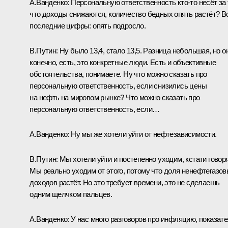
А.Ванденко:
Персональную ответственность кто‑то несёт за 
что доходы снижаются, количество бедных опять растёт? В
последние цифры: опять подросло.
В.Путин:
Ну было 13,4, стало 13,5. Разница небольшая, но о
конечно, есть, это конкретные люди. Есть и объективные
обстоятельства, понимаете. Ну что можно сказать про
персональную ответственность, если снизились цены
на нефть на мировом рынке? Что можно сказать про
персональную ответственность, если…
А.Ванденко:
Ну мы же хотели уйти от нефтезависимости.
В.Путин:
Мы хотели уйти и постепенно уходим, кстати говоря
Мы реально уходим от этого, потому что доля ненефтегазо
доходов растёт. Но это требует времени, это не сделаешь
одним щелчком пальцев.
А.Ванденко:
У нас много разговоров про инфляцию, показат