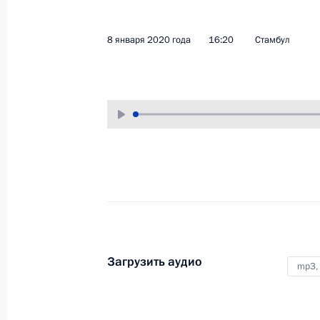
1 марта 2020 года
Аудио, 5 мин.
8 января 2020 года
16:20
Стамбул
Владимир Путин присутствовал
на концерте памяти в честь
геройски погибших 20 лет назад
воинов 6-й парашютно-десантной
роты 104-го гвардейского
десантно-штурмового ордена
Кутузова Краснознамённого полка
76-й воздушно-десантной дивизии
Концерт памяти Анатолия
Собчака
Загрузить аудио
mp3,