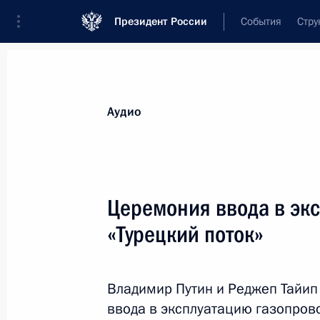
Президент России
События
Стру
Видеозаписи
Фотографии
Аудиозапи
Все материалы
Выступления
Совещан
Аудио
Показа
Церемония ввода в эк
«Турецкий поток»
Памятный концерт в честь
погибших воинов-
Владимир Путин и Реджеп Тайип
десантников
ввода в эксплуатацию газопрово