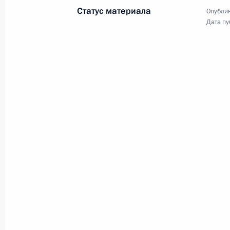
Статус материала
Опублик
Дата пу
Церемония ввода
в эксплуатацию газопровода
«Турецкий поток»
8 января 2020 года
Аудио, 47 мин.
Владимир Путин и Реджеп Тайип
Эрдоган приняли участие
в церемонии ввода
в эксплуатацию газопровода
«Турецкий поток».