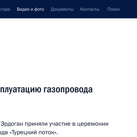
ктура
Видео и фото
Документы
Контакты
Поиск
си
ия, встречи
Встречи со СМИ
март, 2020
ть следующие материалы
сплуатацию газопровода
Концерт по случаю Дня
защитника Отечества
 Эрдоган приняли участие в церемонии
да «Турецкий поток».