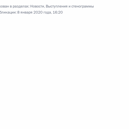
00:00
ован в разделах:
Новости
,
Выступления и стенограммы
бликации:
8 января 2020 года, 16:20
Новогоднее обращение
к гражданам России
31 декабря 2019 года
Аудио, 9 мин.