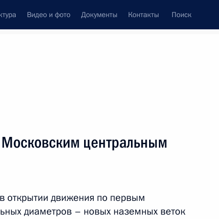
ктура
Видео и фото
Документы
Контакты
Поиск
венный Совет
Совет Безопасности
Комиссии и советы
леграммы
Сведения о Президенте
ноябрь, 2019
ть следующие материалы
 Московским центральным
роекта строительства трассы
8
45м
 социально-экономическое
 в открытии движения по первым
г
ьных диаметров – новых наземных веток