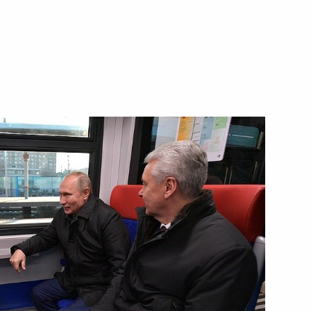
 Санкт-Петербург
7
7м
г
3
г
ю Гоар Вартанян