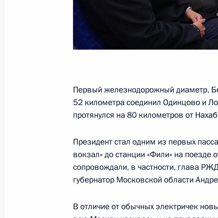
Встреча с Александром Новаком и
26 ноября 2019 года, 15:35
Московская обл
Открытый урок в рамках форума «
Первый железнодорожный диаметр, Бе
26 ноября 2019 года, 14:00
Московская обл
52 километра соединил Одинцово и Ло
протянулся на 80 километров от Нахаб
Доклад о результатах мониторинга
Президент стал одним из первых пасс
за 2018 год
вокзал» до станции «Фили» на поезде о
сопровождали, в частности, глава РЖ
26 ноября 2019 года, 12:00
губернатор Московской области Андре
В отличие от обычных электричек нов
25 ноября 2019 года, понедельник