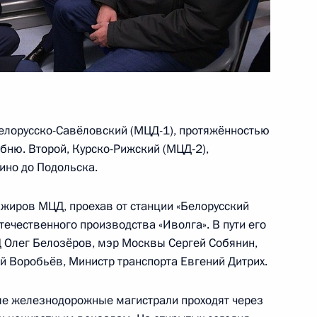
 Алексеем Миллером
4
асть, Ново-Огарёво
ПроеКТОриЯ»
:
11
лорусско-Савёловский (МЦД-1), протяжённостью
асть, Ново-Огарёво
бню. Второй, Курско-Рижский (МЦД-2),
ино до Подольска.
 правоприменения в России
ажиров МЦД, проехав от станции «Белорусский
течественного производства «Иволга». В пути его
Д Олег Белозёров, мэр Москвы Сергей Собянин,
й Воробьёв, Министр транспорта Евгений Дитрих.
ые железнодорожные магистрали проходят через