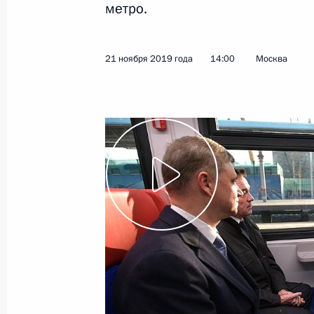
метро.
Открытие автодороги М11 Москва –
21 ноября 2019 года
14:00
Москва
27 ноября 2019 года, 13:45
Санкт-Петербур
Прощание с Людмилой Вербицкой
27 ноября 2019 года, 13:15
Санкт-Петербур
Соболезнования в связи со смерть
27 ноября 2019 года, 12:10
26 ноября 2019 года, вторник