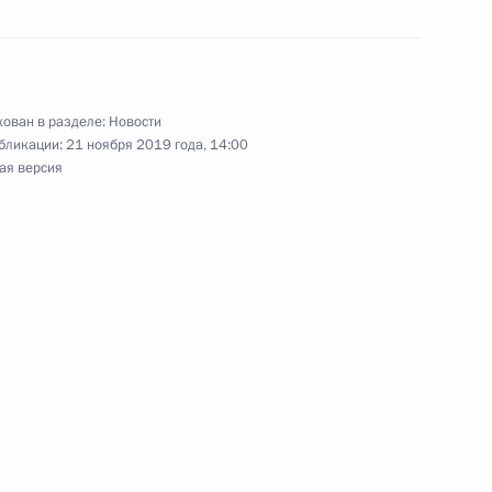
19
41м
ован в разделе:
Новости
бликации:
21 ноября 2019 года, 14:00
ая версия
ом Азербайджана Мехрибан
7
асть, Ново-Огарёво
росам
3
асть, Ново-Огарёво