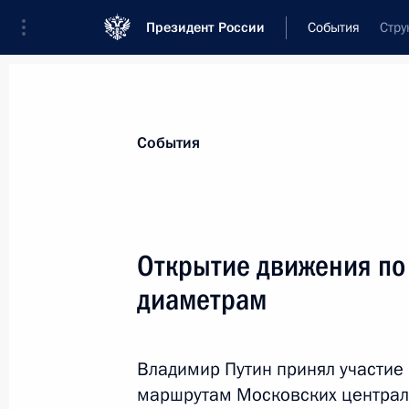
Президент России
События
Стру
Президент
Администрация
Государст
Новости
Стенограммы
Поездки
Те
События
Показа
Открытие движения по
диаметрам
Совещание о влиянии реализации п
М11 Москва – Санкт-Петербург на
развитие регионов
Владимир Путин принял участие
27 ноября 2019 года, 15:00
Санкт-Петербур
маршрутам Московских централ