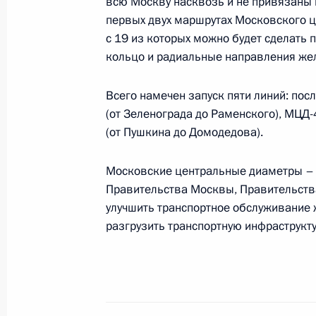
всю Москву насквозь и не привязаны 
первых двух маршрутах Московского ц
Телефонный разговор с Президен
с 19 из которых можно будет сделать 
Зеленским
кольцо и радиальные направления жел
25 ноября 2019 года, 22:40
Всего намечен запуск пяти линий: пос
(от Зеленограда до Раменского), МЦД
Совещание с постоянными членами
(от Пушкина до Домодедова).
25 ноября 2019 года, 15:15
Московская обл
Московские центральные диаметры – 
Правительства Москвы, Правительств
улучшить транспортное обслуживание 
Соболезнования в связи со смерт
разгрузить транспортную инфраструкту
25 ноября 2019 года, 12:30
23 ноября 2019 года, суббота