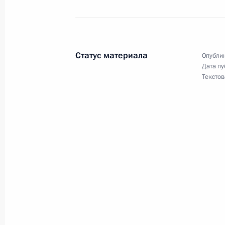
Съезд партии «Единая Россия»
23 ноября 2019 года, 14:45
Москва
Статус материала
Опублик
Дата пу
22 ноября 2019 года, пятница
Текстов
Встреча с Первым вице-президент
Алиевой
22 ноября 2019 года, 19:00
Московская обл
Совещание по экономическим воп
22 ноября 2019 года, 17:50
Московская обл