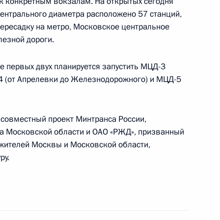
к конкретным вокзалам. На открытых сегодня
ентрального диаметра расположено 57 станций,
том Украины Владимиром
пересадку на метро, Московское центральное
езной дороги.
ле первых двух планируется запустить МЦД-3
-4 (от Апрелевки до Железнодорожного) и МЦД-5
 Совета Безопасности
5
асть, Ново-Огарёво
совместный проект Минтранса России,
а Московской области и ОАО «РЖД», призванный
жителей Москвы и Московской области,
ью Людмилы Вербицкой
ру.