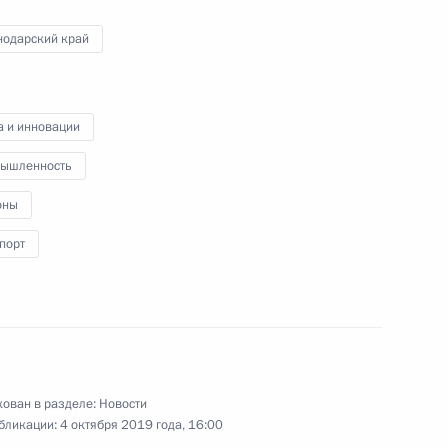
нодарский край
и Франку-Вальтеру
а и инновации
ле Меркель с Днём
ышленность
оны
порт
ии первичного звена
11
18м
ован в разделе:
Новости
бликации:
4 октября 2019 года, 16:00