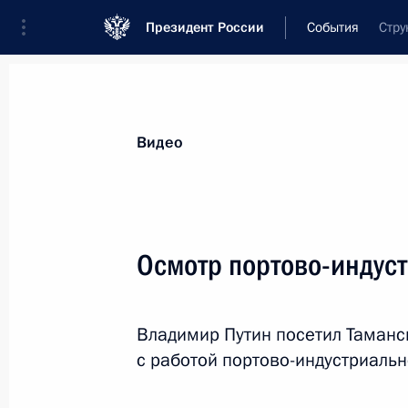
Президент России
События
Стру
Президент
Администрация
Государст
Новости
Стенограммы
Поездки
Те
Видео
Показа
Осмотр портово-индус
Поздравление с Днём учителя
Владимир Путин посетил Таманс
5 октября 2019 года, 09:00
Москва
с работой портово-индустриальн