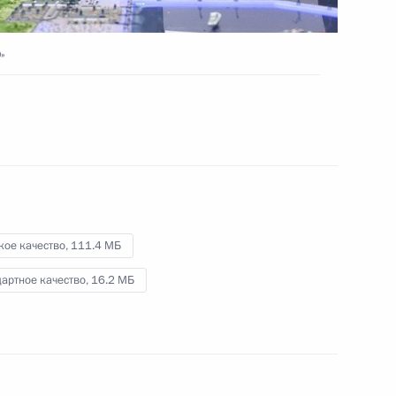
одриго Дутерте
6
»
а Касым-Жомартом Токаевым
5
кое качество,
111.4 МБ
лой II
5
артное качество,
16.2 МБ
ана Ильхамом Алиевым
5