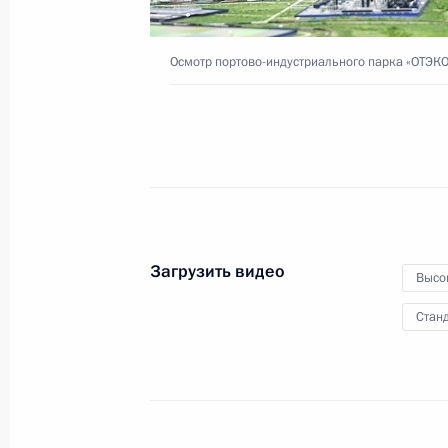
Встреча с Президентом Филиппин Р
Осмотр портово-индустриального парка «ОТЭКО
3 октября 2019 года, 16:20
Сочи
Встреча с Президентом Казахстан
3 октября 2019 года, 15:40
Сочи
Загрузить видео
Высо
Встреча с Королём Иордании Абдал
Станд
3 октября 2019 года, 14:30
Сочи
Встреча с Президентом Азербайдж