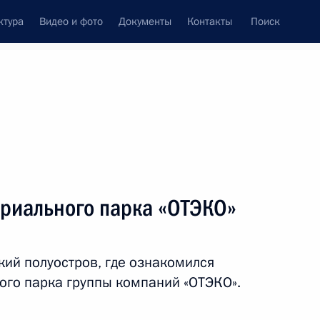
ктура
Видео и фото
Документы
Контакты
Поиск
венный Совет
Совет Безопасности
Комиссии и советы
леграммы
Сведения о Президенте
октябрь, 2019
ть следующие материалы
триального парка «ОТЭКО»
1
2м
кий полуостров, где ознакомился
ого парка группы компаний «ОТЭКО».