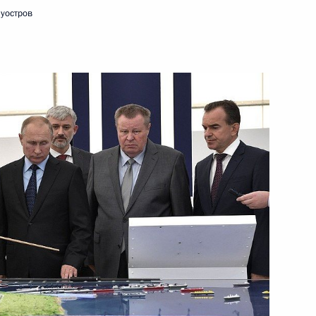
уостров
 АНО «Россия – страна
:
14
парка «ОТЭКО»
12
4м
стров
Валдай»
:
14