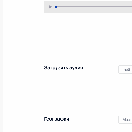
11 октября 2019 года
Аудио, 20 мин.
Президент России принял участие
в очередном заседании Совета
глав государств Содружества
Независимых Государств,
проходящем в Ашхабаде.
Загрузить аудио
mp3,
Поздравление с Днём
учителя
5 октября 2019 года
Аудио, 2 мин.
География
Моск
Владимир Путин поздравил