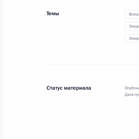
российских педагогов
с профессиональным
Темы
Внеш
праздником – Днём учителя.
Энер
Энер
Конгресс Международной
организации высших
органов финансового
контроля
Статус материала
Опублик
25 сентября 2019 года
Аудио, 10 мин.
Дата пу
Владимир Путин выступил
на XXIII конгрессе Международной
организации высших органов
финансового контроля (ИНТОСАИ),
который проходит в выставочном
комплексе «Манеж» в период