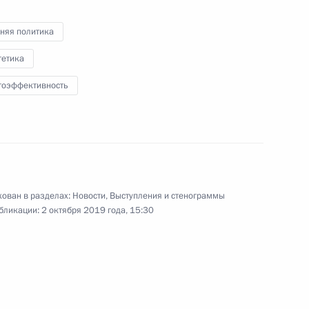
няя политика
гетика
гоэффективность
Заседание Военно-
промышленной комиссии
ован в разделах:
Новости
,
Выступления и стенограммы
19 сентября 2019 года
Аудио, 7 мин.
бликации:
2 октября 2019 года, 15:30
В ходе посещения юношеского
технопарка «Академия
«Калашников» Владимир Путин
провёл заседание Военно-
промышленной комиссии
Российской Федерации.