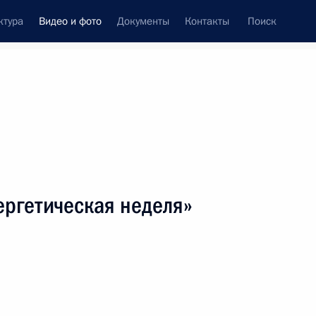
ктура
Видео и фото
Документы
Контакты
Поиск
си
ия, встречи
Встречи со СМИ
октябрь, 2019
ть следующие материалы
ергетическая неделя»
Форум «Россия – спортивная
держава»