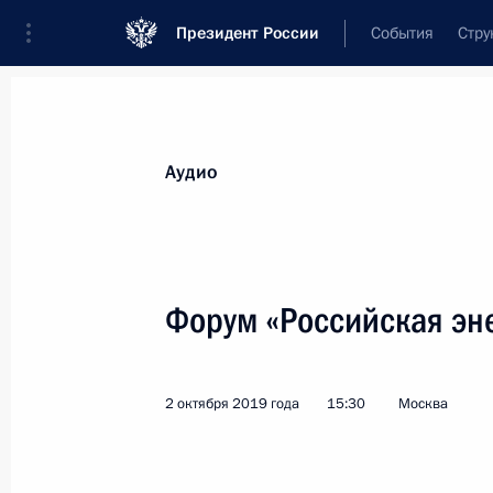
Президент России
События
Стру
Видеозаписи
Фотографии
Аудиозапи
Все материалы
Выступления
Совещан
Аудио
Показа
Форум «Российская эн
Заседание Совета глав
2 октября 2019 года
15:30
Москва
государств СНГ