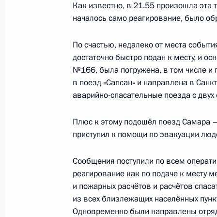
Как известно, в 21.55 произошла эта 
29 ноября 2009 года, 14:20
началось само реагирование, было об
По счастью, недалеко от места событи
достаточно быстро подан к месту, и о
Встреча с Президентом Туркменист
№166, была погружена, в том числе и
Бердымухамедовым
в поезд «Сапсан» и направлена в Санк
29 ноября 2009 года, 12:00
Тверская област
аварийно-спасательные поезда с двух 
Плюс к этому подошёл поезд Самара – 
28 ноября 2009 года, суббота
приступил к помощи по эвакуации люд
Руководство «Единой России» пред
Сообщения поступили по всем операт
кандидатуры на пост губернатора 
реагирование как по подаче к месту м
автономного округа
и пожарных расчётов и расчётов спас
28 ноября 2009 года, 17:15
Московская обла
из всех близлежащих населённых пункт
Одновременно были направлены отряд