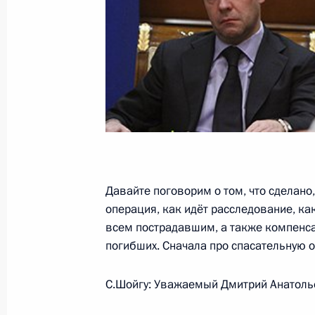
Дмитрий Медведев поздравил колл
«Коммерсанта» с 20-летием
30 ноября 2009 года, 09:00
29 ноября 2009 года, воскресенье
Проект Договора о европейской бе
Давайте поговорим о том, что сделано
операция, как идёт расследование, к
29 ноября 2009 года, 15:50
всем пострадавшим, а также компенс
погибших. Сначала про спасательную 
Глава РЖД Владимир Якунин долож
С.Шойгу: Уважаемый Дмитрий Анатоль
Медведеву о полном восстановлен
сообщения между Москвой и Санкт