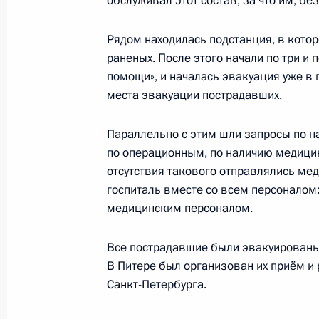
обслуживал этот состав, за что им, бе
Рядом находилась подстанция, в котор
27 ноября 2009 года, пятница
раненых. После этого начали по три и
Ответы на вопросы российских жур
помощи», и началась эвакуация уже в
места эвакуации пострадавших.
27 ноября 2009 года, 19:00
Минск
Параллельно с этим шли запросы по 
по операционным, по наличию медицинс
Дмитрий Медведев и Президент Ки
отсутствия такового отправлялись ме
провели двустороннюю встречу
госпиталь вместе со всем персоналом
медицинским персоналом.
27 ноября 2009 года, 18:45
Минск
Все пострадавшие были эвакуированы. 
В Питере был организован их приём 
Соболезнования Королю Саудовско
Санкт-Петербурга.
людей в результате наводнения
27 ноября 2009 года, 18:30