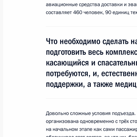
авиационные средства доставки и эва
составляет 460 человек, 90 единиц тех
Президент провёл совещание по в
последствий катастрофы «Невского
28 ноября 2009 года, 16:10
Московская обла
Что необходимо сделать н
подготовить весь комплек
касающийся и спасательны
Дмитрий Медведев провёл селекто
с катастрофой «Невского экспресса
потребуются, и, естествен
28 ноября 2009 года, 11:00
Москва
поддержки, а также меди
Дмитрий Медведев проинформиров
Довольно сложные условия подъезда. 
происшествии на железной дороге 
организована одновременно с трёх ст
28 ноября 2009 года, 00:45
на начальном этапе как сами пассажир