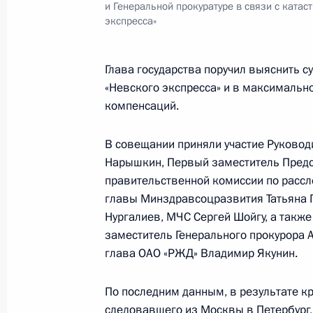
и Генеральной прокуратуре в связи с катас
экспресса»
Юридическая помощь должна оказы
стандартов
Глава государства поручил выяснить с
30 ноября 2009 года, 14:30
Московская обла
«Невского экспресса» и в максимальн
компенсаций.
Дмитрий Медведев подписал Федер
В совещании приняли участие Руковод
утратившими силу отдельных полож
Нарышкин, Первый заместитель Предс
Российской Федерации»
правительственной комиссии по рассл
главы Минздравсоцразвития Татьяна 
30 ноября 2009 года, 14:20
Нургалиев, МЧС Сергей Шойгу, а такж
заместитель Генерального прокурора 
глава ОАО «РЖД» Владимир Якунин.
Установлен норматив государствен
по обеспечению лекарственными с
По последним данным, в результате кр
30 ноября 2009 года, 13:30
следовавшего из Москвы в Петербург, 