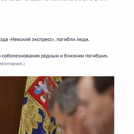
жете Федерального фонда
ования на 2010 год
да «Невский экспресс», погибли люди.
 годов»
о соболезнования родным и близким погибших.
 молчания.)
ьные законодательные акты
одекс