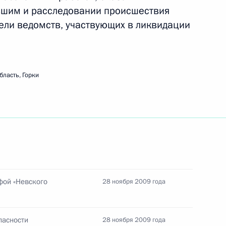
фикации Протокола
шим и расследовании происшествия
ного союза России,
ели ведомств, участвующих в ликвидации
бласть, Горки
кой области Александром
1
сть, Горки
правления Пенсионного фонда
1
фой «Невского
28 ноября 2009 года
сть, Горки
пасности
28 ноября 2009 года