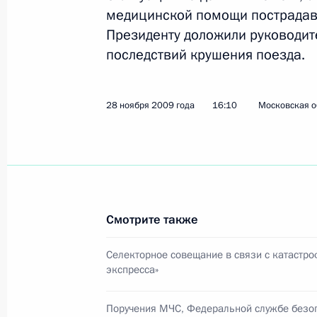
Президент подписал закон о рати
медицинской помощи пострадав
о тарифных преференциях таможен
Президенту доложили руководит
Казахстана и Белоруссии
последствий крушения поезда.
30 ноября 2009 года, 17:40
28 ноября 2009 года
16:10
Московская о
Встреча с губернатором Астраханс
Жилкиным
30 ноября 2009 года, 16:30
Московская обла
Смотрите также
Рабочая встреча с председателем 
Селекторное совещание в связи с катастро
Антоном Дроздовым
экспресса»
30 ноября 2009 года, 15:00
Московская обла
Поручения МЧС, Федеральной службе безо