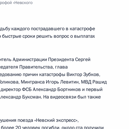
трофой «Невского
ваться на основе единых
4
удьбу каждого пострадавшего в катастрофе
сть, Горки
о быстрые сроки решить вопрос о выплатах
альный закон «О признании
итель Администрации Президента Сергей
ений законодательных актов
едателя Правительства, глава
едованию причин катастрофы Виктор Зубков,
Голикова, Минтранса Игорь Левитин, МВД Рашид
е директор ФСБ Александр Бортников и первый
Александр Буксман. На видеосвязи был также
ной социальной услуги
редствами на 2010 год
ушения поезда «Невский экспресс»,
более 20 человек погибли, около ста получили