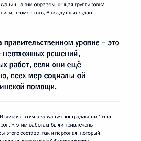
куации. Таким образом, общая группировка
ники, кроме этого, 6 воздушных судов.
опросам ликвидации
4
29м
 экспресса»
сть, Горки
а правительственном уровне – это
с неотложных решений,
х работ, если они ещё
рное совещание в связи
»
но, всех мер социальной
цинской помощи.
ан о чрезвычайном
В связи с этим эвакуация пострадавших была
в Тверской области
орон. К этим работам были привлечены
ы этого состава, так и персонал, который