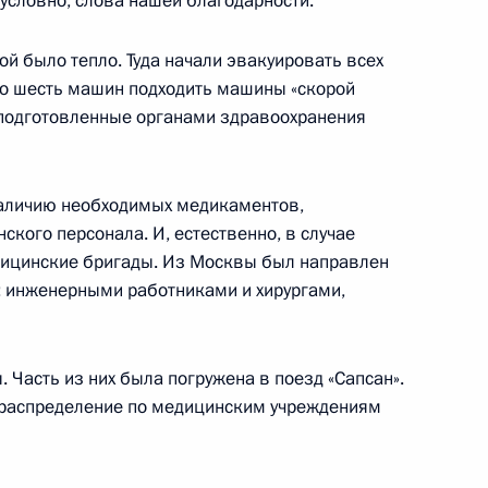
зусловно, слова нашей благодарности.
ой было тепло. Туда начали эвакуировать всех
 по шесть машин подходить машины «скорой
налистов
 подготовленные органами здравоохранения
наличию необходимых медикаментов,
кого персонала. И, естественно, в случае
ргизии Курманбек Бакиев
1
дицинские бригады. Из Москвы был направлен
: инженерными работниками и хирургами,
Часть из них была погружена в поезд «Сапсан».
и распределение по медицинским учреждениям
й Аравии в связи с гибелью