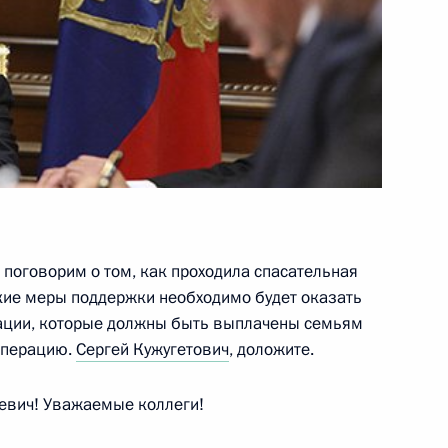
ектив редакции
зопасности
, поговорим о том, как проходила спасательная
акие меры поддержки необходимо будет оказать
ации, которые должны быть выплачены семьям
операцию.
Сергей Кужугетович
, доложите.
ил по телефону Дмитрию
евич! Уважаемые коллеги!
ии железнодорожного
-Петербургом