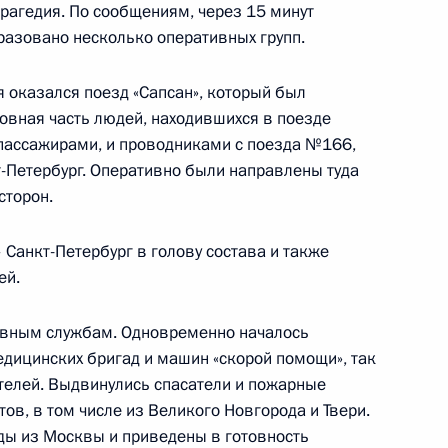
трагедия. По сообщениям, через 15 минут
разовано несколько оперативных групп.
я оказался поезд «Сапсан», который был
сновная часть людей, находившихся в поезде
ана Гурбангулы
5
 пассажирами, и проводниками с поезда №166,
т-Петербург. Оперативно были направлены туда
ь, Завидово
сторон.
Санкт-Петербург в голову состава и также
ей.
ставило Президенту
1
ивным службам. Одновременно началось
Ханты-Мансийского
едицинских бригад и машин «скорой помощи», так
ателей. Выдвинулись спасатели и пожарные
сть, Горки
ов, в том числе из Великого Новгорода и Твери.
ы из Москвы и приведены в готовность