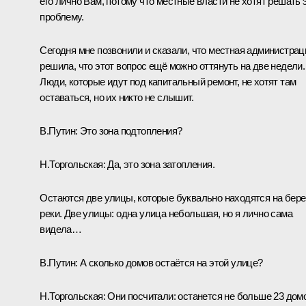
его лично Вам, потому что местные власти не хотят решать 
проблему.
Сегодня мне позвонили и сказали, что местная администрац
решила, что этот вопрос ещё можно оттянуть на две недели.
Люди, которые идут под капитальный ремонт, не хотят там
оставаться, но их никто не слышит.
В.Путин:
Это зона подтопления?
Н.Торгольская:
Да, это зона затопления.
Остаются две улицы, которые буквально находятся на бере
реки. Две улицы: одна улица небольшая, но я лично сама
видела…
В.Путин:
А сколько домов остаётся на этой улице?
Н.Торгольская:
Они посчитали: останется не больше 23 домо