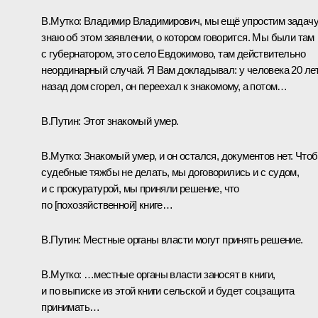
В.Мутко:
Владимир Владимирович, мы ещё упростим задачу
знаю об этом заявлении, о котором говорится. Мы были там
с губернатором, это село Евдокимово, там действительно
неординарный случай. Я Вам докладывал: у человека 20 ле
назад дом сгорел, он переехал к знакомому, а потом…
В.Путин:
Этот знакомый умер.
В.Мутко:
Знакомый умер, и он остался, документов нет. Что
судебные тяжбы не делать, мы договорились и с судом,
и с прокуратурой, мы приняли решение, что
по [похозяйственной] книге…
В.Путин:
Местные органы власти могут принять решение.
В.Мутко:
…местные органы власти заносят в книги,
и по выписке из этой книги сельской и будет соцзащита
принимать…