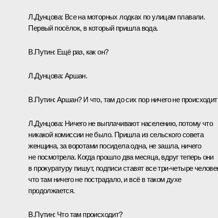
Л.Дунцова:
Все на моторных лодках по улицам плавали.
Первый посёлок, в который пришла вода.
В.Путин:
Ещё раз, как он?
Л.Дунцова:
Аршан.
В.Путин:
Аршан? И что, там до сих пор ничего не происходит
Л.Дунцова:
Ничего не выплачивают населению, потому что
никакой комиссии не было. Пришла из сельского совета
женщина, за воротами посидела одна, не зашла, ничего
не посмотрела. Когда прошло два месяца, вдруг теперь они
в прокуратуру пишут, подписи ставят все три-четыре челове
что там ничего не пострадало, и всё в таком духе
продолжается.
В.Путин:
Что там происходит?