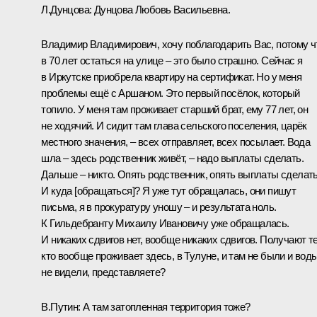
Л.Дунцова:
Дунцова Любовь Васильевна.
Владимир Владимирович, хочу поблагодарить Вас, потому ч
в 70 лет остаться на улице – это было страшно. Сейчас я
в Иркутске приобрела квартиру на сертификат. Но у меня
проблемы ещё с Аршаном. Это первый посёлок, который
топило. У меня там проживает старший брат, ему 77 лет, он
не ходячий. И сидит там глава сельского поселения, царёк
местного значения, – всех отправляет, всех посылает. Вода
шла – здесь родственник живёт, – надо выплаты сделать.
Дальше – никто. Опять родственник, опять выплаты сделать
И куда [обращаться]? Я уже тут обращалась, они пишут
письма, я в прокуратуру уношу – и результата ноль.
К Гильдебранту Михаилу Ивановичу уже обращалась.
И никаких сдвигов нет, вообще никаких сдвигов. Получают те
кто вообще проживает здесь, в Тулуне, и там не были и вод
не видели, представляете?
В.Путин:
А там затопленная территория тоже?