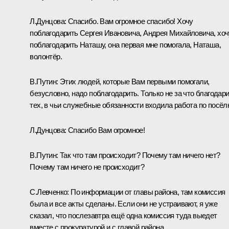
Л.Дунцова:
Спасибо. Вам огромное спасибо! Хочу
поблагодарить Сергея Ивановича, Андрея Михайловича, хоч
поблагодарить Наташу, она первая мне помогала, Наташа,
волонтёр.
В.Путин:
Этих людей, которые Вам первыми помогали,
безусловно, надо поблагодарить. Только не за что благодар
тех, в чьи служебные обязанности входила работа по посёлк
Л.Дунцова:
Спасибо Вам огромное!
В.Путин:
Так что там происходит? Почему там ничего нет?
Почему там ничего не происходит?
С.Левченко:
По информации от главы района, там комиссия
была и все акты сделаны. Если они не устраивают, я уже
сказал, что послезавтра ещё одна комиссия туда выедет
вместе с прокуратурой и с главой района.