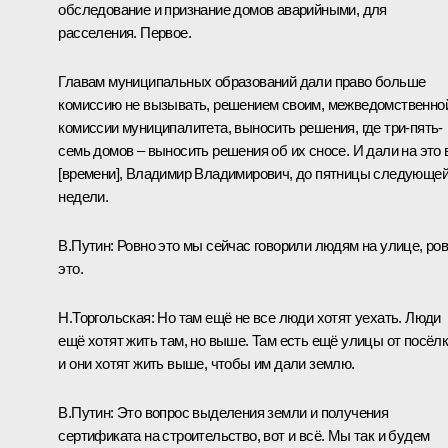
обследование и признание домов аварийными, для
расселения. Первое.
Главам муниципальных образований дали право больше
комиссию не вызывать, решением своим, межведомственно
комиссии муниципалитета, выносить решения, где три-пять-
семь домов – выносить решения об их сносе. И дали на это 
[времени], Владимир Владимирович, до пятницы следующе
недели.
В.Путин:
Ровно это мы сейчас говорили людям на улице, ро
это.
Н.Торгольская
: Но там ещё не все люди хотят уехать. Люди
ещё хотят жить там, но выше. Там есть ещё улицы от посёлк
и они хотят жить выше, чтобы им дали землю.
В.Путин:
Это вопрос выделения земли и получения
сертификата на строительство, вот и всё. Мы так и будем