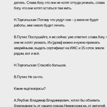
делать. Слава богу, что они не хотят оттуда уезжать, слава
богу, что они хотят остаться там жить.
Н.Торгольская:
Потому что уедут они – у меня не будет
работы, мне некого будет лечить.
В.Путин:
Послушайте, я же сейчас уже ответил: слава богу, 
они не хотят уезжать. Их [дома] можно и нужно признать
аварийными, выдать сертификат на ИЖС и 15 соток земли
рядом, вот и всё.
Н.Торгольская:
Спасибо большое.
В.Путин:
Не за что.
Какие ещё вопросы?
А.Якубов:
Владимир Владимирович, хотел бы объявить
благодарность от нашего города Нижнеудинска, от жителей.