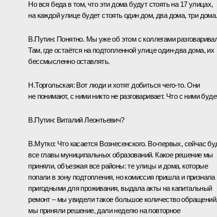
Но вся беда в том, что эти дома будут стоять на 17 улицах,
на каждой улице будет стоять один дом, два дома, три дом
В.Путин:
Понятно. Мы уже об этом с коллегами разговарива
Там, где остаётся на подтопленной улице один-два дома, их
бессмысленно оставлять.
Н.Торгольская:
Вот люди и хотят добиться чего-то. Они
не понимают, с ними никто не разговаривает. Что с ними буде
В.Путин:
Виталий Леонтьевич?
В.Мутко:
Что касается Вознесенского. Во-первых, сейчас бу
все главы муниципальных образований. Какое решение мы
приняли, объезжая все районы: те улицы и дома, которые
попали в зону подтопления, но комиссия пришла и признала
пригодными для проживания, выдала акты на капитальный
ремонт – мы увидели такое большое количество обращений
мы приняли решение, дали неделю на повторное