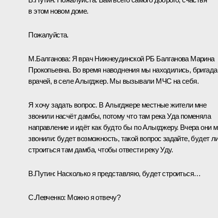
в этом новом доме.
Пожалуйста.
М.Балганова:
Я врач Нижнеудинской РБ Балганова Марина
Прокопьевна. Во время наводнения мы находились, бригада
врачей, в селе Алыгджер. Мы вызывали МЧС на себя.
Я хочу задать вопрос. В Алыгджере местные жители мне
звонили насчёт дамбы, потому что там река Уда поменяла
направление и идёт как будто бы по Алыгджеру. Вчера они 
звонили: будет возможность, такой вопрос задайте, будет л
строиться там дамба, чтобы отвести реку Уду.
В.Путин:
Насколько я представляю, будет строиться…
С.Левченко:
Можно я отвечу?