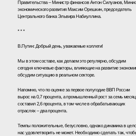
Правительства – Министр финансов
Антон Силуанов
, Мини
экономического развития
Максим Орешкин
, председатель
Центрального банка
Эльвира Набиуллина
.
* * *
В.Путин:
Добрый день, уважаемые коллеги!
Мы в этом составе, как делаем это регулярно, обсудим
сегодня ключевые факторы, влияющие на развитие экономи
обсудим ситуацию в реальном секторе.
Напомню, что по оценке за первое полугодие ВВП России
вырос на 0,7 процента, а промышленный рост за семь меся
составил 2,6 процента, в том числе в обрабатывающих
отраслях – два процента.
Темпы положительные, безусловно, однако динамика в цел
нас удовлетворить не может. Необходимо сделать так, чтоб