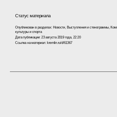
Статус материала
Опубликован в разделах:
Новости
,
Выступления и стенограммы
,
Ком
культуры и спорта
Дата публикации:
23 августа 2019 года, 22:20
Ссылка на материал:
kremlin.ru/d/61367