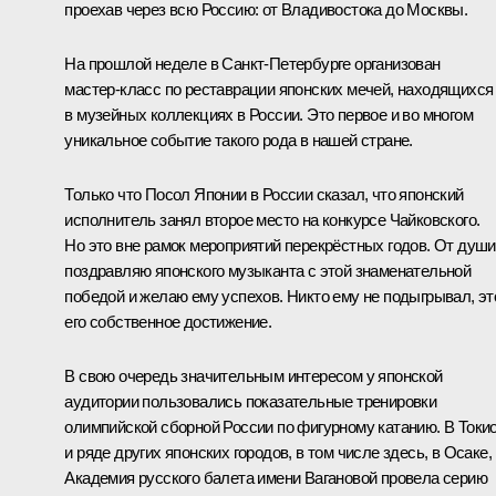
проехав через всю Россию: от Владивостока до Москвы.
На прошлой неделе в Санкт‑Петербурге организован
мастер‑класс по реставрации японских мечей, находящихся
в музейных коллекциях в России. Это первое и во многом
уникальное событие такого рода в нашей стране.
Только что Посол Японии в России сказал, что японский
исполнитель занял второе место на конкурсе Чайковского.
Но это вне рамок мероприятий перекрёстных годов. От души
поздравляю японского музыканта с этой знаменательной
победой и желаю ему успехов. Никто ему не подыгрывал, эт
его собственное достижение.
В свою очередь значительным интересом у японской
аудитории пользовались показательные тренировки
олимпийской сборной России по фигурному катанию. В Токи
и ряде других японских городов, в том числе здесь, в Осаке,
Академия русского балета имени Вагановой провела серию