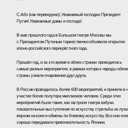
* * *
С.Абэ
(как переведено)
:
Уважаемый господин Президент
Путин! Уважаемые дамы и господа!
В мае прошлого года в Большом театре Москвы мы
с Президентом Путиным торжественно объявили открытие
японо‑российского перекрёстного года.
Прошёл год, и за это время в обеих странах проводились
самые разные мероприятия, в рамках которых народы обеи
страны узнали очарование друг друга.
В России проводилось более 600 мероприятий, и приняли в 
участие более полутора миллионов человек. Среди этих
мероприятий были такие, как гастроли театра кабуки,
показательные выступления по искусству стрельбы из лука
верхом на коне и обмены по боевому искусству. Все они оче
хорошо передавали привлекательность Японии.