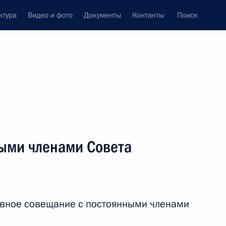
ктура
Видео и фото
Документы
Контакты
Поиск
венный Совет
Совет Безопасности
Комиссии и советы
леграммы
Сведения о Президенте
май, 2019
ть следующие материалы
ыми членами Совета
вам ребёнка Анной
5
ивное совещание с постоянными членами