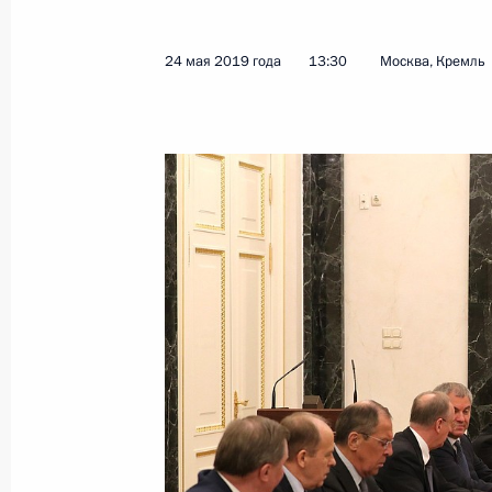
24 мая 2019 года
13:30
Москва, Кремль
Совещание с постоянными членами
31 мая 2019 года, 13:40
Москва, Кремль
30 мая 2019 года, четверг
Телефонный разговор с Президент
Эрдоганом
30 мая 2019 года, 21:00
Вручение орденов «Родительская с
30 мая 2019 года, 19:10
Москва, Кремль