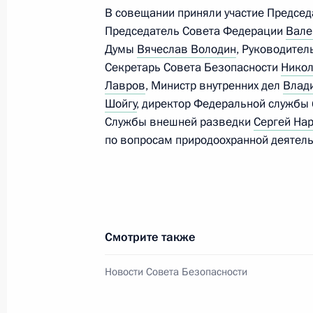
В совещании приняли участие Предсе
Председатель Совета Федерации
Вале
Думы
Вячеслав Володин
, Руководите
28 мая 2019 года, вторник
Секретарь Совета Безопасности
Никол
Встреча с первым Президентом Каз
Лавров
, Министр внутренних дел
Влад
Назарбаевым
Шойгу
, директор Федеральной службы
Службы внешней разведки
Сергей На
28 мая 2019 года, 18:45
Нур-Султан
по вопросам природоохранной деятель
Владимир Путин прибыл в Казахста
28 мая 2019 года, 17:45
Нур-Султан
Смотрите также
Новости Совета Безопасности
24 октября в Сочи состоится самми
28 мая 2019 года, 12:00