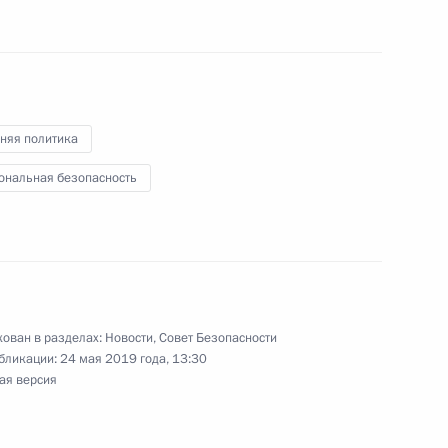
а
1
3м
няя политика
ональная безопасность
в заседании Высшего
ета
ован в разделах:
Новости
,
Совет Безопасности
бликации:
24 мая 2019 года, 13:30
ая версия
ите прав предпринимателей
2