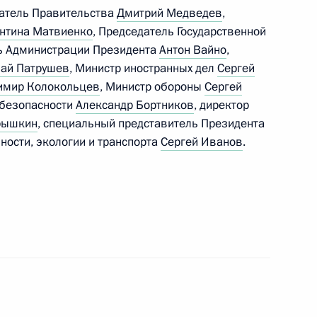
датель Правительства
Дмитрий Медведев
,
нтина Матвиенко
, Председатель Государственной
ль Администрации Президента
Антон Вайно
,
ай Патрушев
, Министр иностранных дел
Сергей
ахстана Нурсултаном
имир Колокольцев
, Министр обороны
Сергей
6
 безопасности
Александр Бортников
, директор
рышкин
, специальный представитель Президента
ности, экологии и транспорта
Сергей Иванов
.
н
т Россия – Африка