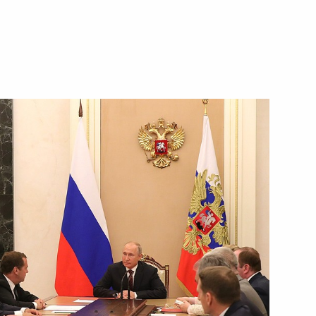
 Совета Безопасности
1
ом Турции Реджепом Тайипом
лава»
25
21м