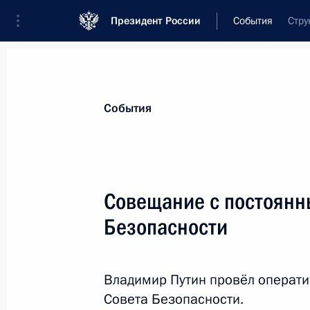
Президент России
События
Стру
Президент
Администрация
Государст
Новости
Стенограммы
Поездки
Те
События
Показа
Совещание с постоянн
Безопасности
31 мая 2019 года, пятница
Встреча с Уполномоченным по пра
Кузнецовой
Владимир Путин провёл операт
Совета Безопасности.
31 мая 2019 года, 14:45
Москва, Кремль