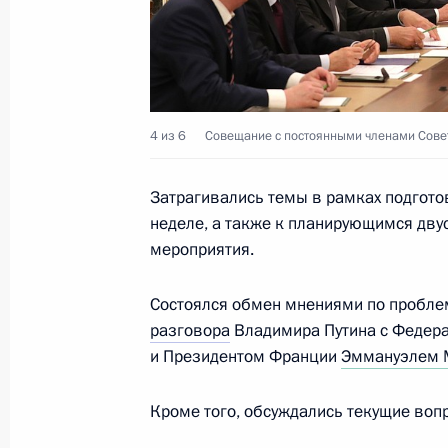
Совещание по вопросам развития т
искусственного интеллекта
4 из 6
Совещание с постоянными членами Совет
30 мая 2019 года, 15:30
Затрагивались темы в рамках подгото
неделе, а также к планирующимся дву
29 мая 2019 года, среда
мероприятия.
Встреча с Президентом Молдавии 
Состоялся обмен мнениями по пробле
29 мая 2019 года, 12:00
Нур-Султан
разговора
Владимира Путина с Федер
и Президентом Франции
Эммануэлем 
Заседание Высшего Евразийского 
Кроме того, обсуждались текущие воп
29 мая 2019 года, 11:25
Нур-Султан