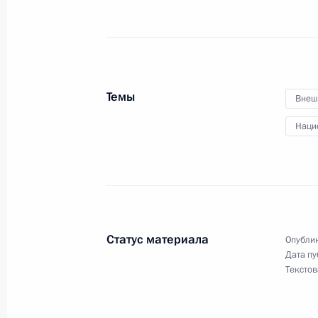
Поздравление с Днём пограничник
28 мая 2019 года, 09:00
Москва, Кремль
Темы
Внеш
Наци
27 мая 2019 года, понедельник
29 мая Президент примет участие 
Евразийского экономического сов
27 мая 2019 года, 15:00
Статус материала
Опублик
Дата пу
Текстов
Встреча с Уполномоченным по защ
Борисом Титовым