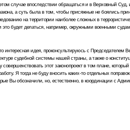
том случае впоследствии обращаться и в Верховный Суд, и
 закона, а суть была в том, чтобы присяжные не боялись п
ледованию на территории наиболее сложных в террористиче
ли это будет делаться, например, окружными военными суда
 это интересная идея, проконсультируюсь с Председателем В
ктуре судебной системы нашей страны, а также о конституц
жу совершенствовать этот законопроект в том плане, которы
боту. Я тогда не буду вносить каких‑то отдельных поправок 
торые Вы обозначили, но, естественно, в координации с Ад