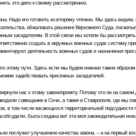
нять это дело к своему рассмотрению.
а. Надо его готовить ко второму чтению. Мы здесь видим, 
ирательства, обжаловать решение Верховного Суда, посколь
жным заседателям. В этой связи мы хотели бы рассмотреть 
ответственно создать в окружных военных судах систему при
гламентируют деятельность военных судов и назначения при
по этому пути. Здесь если мы будем именно таким образом
 можем задействовать присяжных заседателей.
вернули нас к этому законопроекту. Потому что он на самом
оводили
совещание в Сочи
, а также
в Ставрополе
, где мы г
ов, в том числе касающихся территориальной подсудности 
да обсудили, была создана вот эта моя законодательная ини
ьно послужат улучшению качества закона, – а на первый взг