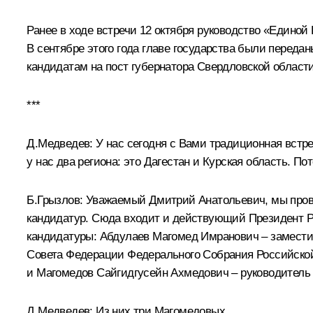
Ранее в ходе встречи 12 октября руководство «Едино
В сентябре этого года главе государства были переда
кандидатам на
пост губернатора Свердловской област
***
Д.Медведев: У нас сегодня с Вами традиционная встр
у нас два региона: это Дагестан и Курская область. П
Б.Грызлов: Уважаемый Дмитрий Анатольевич, мы прове
кандидатур. Сюда входит и действующий Президент Р
кандидатуры: Абдулаев Магомед Имранович – заместит
Совета Федерации Федерального Собрания Российско
и Магомедов Сайгидгусейн Ахмедович – руководитель У
Д.Медведев: Из них три Магомедовых.