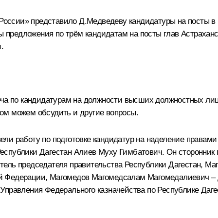
й России» представило Д.Медведеву кандидатуры на
посты в
ны предложения по трём кандидатам на
посты глав Астраханс
и
.
еча по кандидатурам на должности высших должностных лиц
отом можем обсудить и другие вопросы.
ли работу по подготовке кандидатур на наделение правами
еспублики Дагестан Алиев Муху Гимбатович. Он сторонник
ель председателя правительства Республики Дагестан, Ма
й Федерации, Магомедов Магомедсалам Магомедалиевич – д
правления Федерального казначейства по Республике Дагес