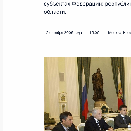
субъектах Федерации: республи
Президент подписал закон о рати
области.
секретной информации в рамках Р
антитеррористической структуры 
12 октября 2009 года
15:00
Москва, Кре
14 октября 2009 года, 12:10
Президент подписал закон о рати
странами ШОС о проведении совме
учений
14 октября 2009 года, 11:50
Поздравление главному тренеру хо
Советов» Алексею Касатонову с 50