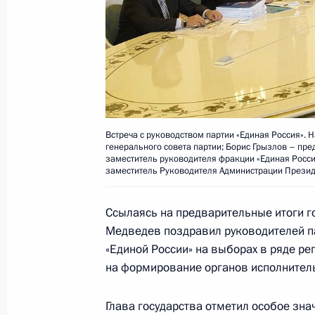
14 октября 2009 года, 11:40
Поздравление артисту и режиссёру 
летием
14 октября 2009 года, 11:30
Встреча с руководством партии «Единая Россия». 
генерального совета партии; Борис Грызлов – пре
заместитель руководителя фракции «Единая Росси
заместитель Руководителя Администрации Презид
Дмитрий Медведев поздравил проф
состав, аспирантов, студентов и в
Ссылаясь на предварительные итоги г
летием со дня основания вуза
Медведев поздравил руководителей па
14 октября 2009 года, 10:30
«Единой России» на выборах в ряде ре
на формирование органов исполнитель
13 октября 2009 года, вторник
Глава государства отметил особое зна