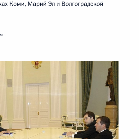
ках Коми, Марий Эл и Волгоградской
фикации соглашения о защите
егиональной
ШОС
мль
фикации соглашения между
стных антитеррористических
ккейного клуба «Крылья
-летием