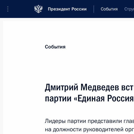
Президент России
События
Стру
Президент
Администрация
Государст
Новости
Стенограммы
Поездки
Те
События
Показа
Дмитрий Медведев вст
партии «Единая Россия
Дмитрий Медведев встретился с П
Клаусом
14 октября 2009 года, 15:00
Московская обл
Лидеры партии представили глав
на должности руководителей орг