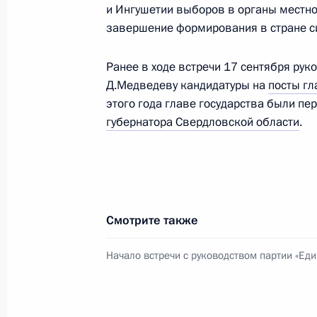
и Ингушетии выборов в органы местно
Сотрудничество России и США выхо
завершение формирования в стране с
уровень
13 октября 2009 года, 19:00
Московская обл
Ранее в ходе встречи 17 сентября рук
Д.Медведеву кандидатуры на
посты гл
этого года главе государства были п
губернатора Свердловской области
.
15–16 октября Дмитрий Медведев 
Казахстан
13 октября 2009 года, 18:30
Смотрите также
Расширенное совещание с членами
Начало встречи с руководством партии «Еди
13 октября 2009 года, 16:00
Московская обл