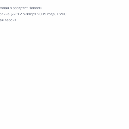
к
ован в разделе:
Новости
бликации:
12 октября 2009 года, 15:00
резидентом Армении Сержем
3
ая версия
асть, Горки
ководством партии «Единая
1
ь
ьные грамоты послов десяти
11
ь