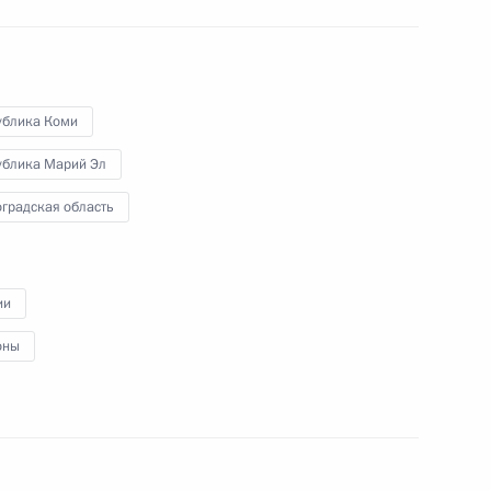
чений по итогам совещания,
ельского хозяйства
ублика Коми
ублика Марий Эл
ельного совета консорциума
1
ом
градская область
асть, Горки
ии
етит Белград с официальным
оны