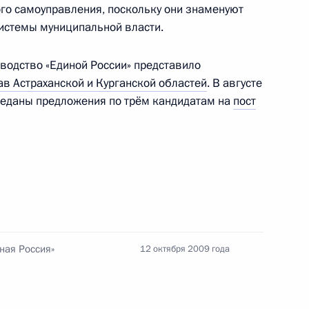
го самоуправления, поскольку они знаменуют
дит на новый высокий
4
истемы муниципальной власти.
асть, Барвиха
оводство «Единой России» представило
ав Астраханской и Курганской областей
. В августе
ереданы предложения по трём кандидатам на
пост
посетит с рабочим визитом
 Совета Безопасности
1
ная Россия»
12 октября 2009 года
асть, Горки