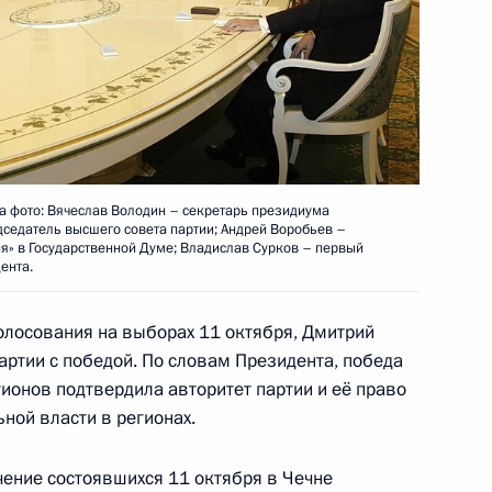
Михаилу Козакову с 75-
На фото: Вячеслав Володин – секретарь президиума
дседатель высшего совета партии; Андрей Воробьев –
я» в Государственной Думе; Владислав Сурков – первый
ента.
ессорско-преподавательский
ыпускников МГИМО с 65-
олосования на выборах 11 октября, Дмитрий
ртии с победой. По словам Президента, победа
гионов подтвердила авторитет партии и её право
ной власти в регионах.
чение состоявшихся 11 октября в Чечне