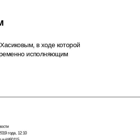
м
 Хасиковым, в ходе которой
 временно исполняющим
вости
2019 года, 12:10
n.ru/d/60115