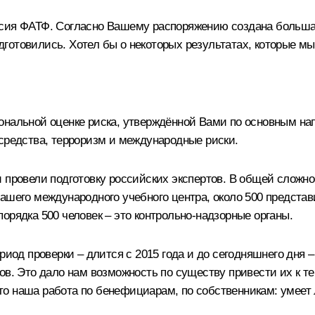
иссия ФАТФ. Согласно Вашему распоряжению создана больш
отовились. Хотел бы о некоторых результатах, которые мы 
ональной оценке риска, утверждённой Вами по основным на
 средства, терроризм и международные риски.
 провели подготовку российских экспертов. В общей сложно
ашего международного учебного центра, около 500 представ
орядка 500 человек – это контрольно‑надзорные органы.
риод проверки – длится с 2015 года и до сегодняшнего дня 
ов. Это дало нам возможность по существу привести их к т
о наша работа по бенефициарам, по собственникам: умеет 