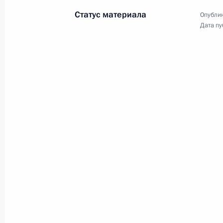
Статус материала
Опублик
Дата пу
Встреча с представителями
российских информагентств
и печатных СМИ
20 февраля 2019 года
Аудио, 18 мин.
Владимир Путин провёл встречу