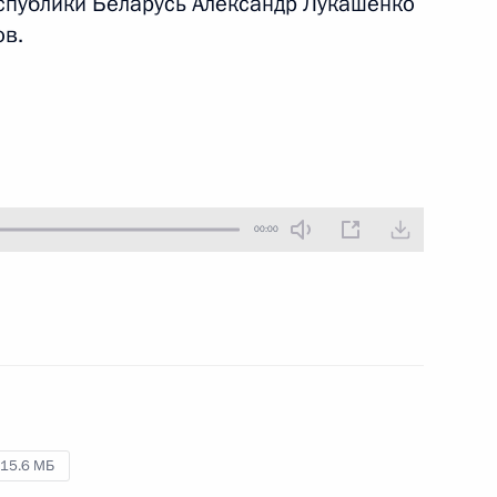
спублики Беларусь Александр Лукашенко
ов.
17 апреля 2019 года
Аудио, 19 мин.
По окончании российско-
таджикистанских переговоров
Владимир Путин и Эмомали
Рахмон сделали заявления для
прессы.
00:00
Заявления для прессы
по итогам российско-
казахстанских переговоров
3 апреля 2019 года
Аудио, 18 мин.
15.6 МБ