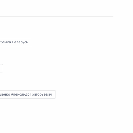
ублика Беларусь
Ответы на вопросы
журналистов
шенко Александр Григорьевич
28 февраля 2019 года
Аудио, 7 мин.
По окончании расширенного
заседания коллегии МВД России
Владимир Путин ответил
на вопросы журналистов