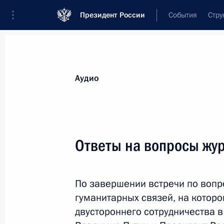
Президент России
События
Стру
Видеозаписи
Фотографии
Аудиозапи
Все материалы
Выступления
Совещан
Аудио
Показа
Ответы на вопросы жу
Пресс-конференция
По завершении встречи по вопр
по итогам российско-
гуманитарных связей, на котор
северокорейских
двустороннего сотрудничества в
переговоров