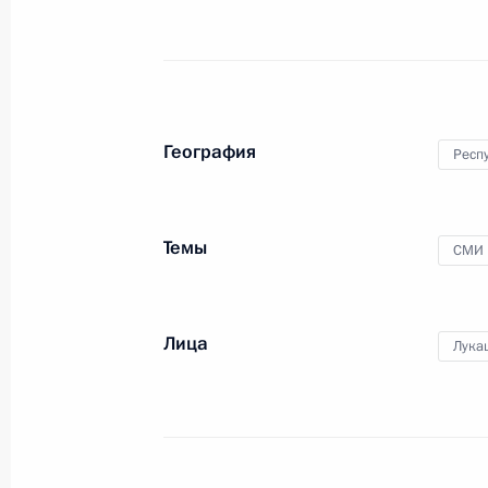
По итогам рабочего визита
Президента Турции в Россию
в Кремле состоялась пресс-
конференция Владимира Путина
и Реджепа Тайипа Эрдогана.
География
Респ
Заявления для прессы
Темы
СМИ
по итогам российско-
киргизских переговоров
Лица
Лука
28 марта 2019 года
Аудио, 16 мин.