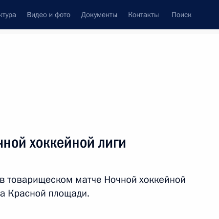
ктура
Видео и фото
Документы
Контакты
Поиск
венный Совет
Совет Безопасности
Комиссии и советы
леграммы
Сведения о Президенте
январь, 2019
ть следующие материалы
чной хоккейной лиги
 Сергеевым
4
 в товарищеском матче Ночной хоккейной
на Красной площади.