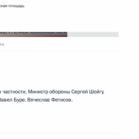
сная площадь
льтурно-образовательных
:
10
й Федерации
ги.
ионного терминала СПГ
4
11м
 область
 частности, Министр обороны Сергей Шойгу,
Павел Буре, Вячеслав Фетисов.
бурга Александром Бегловым