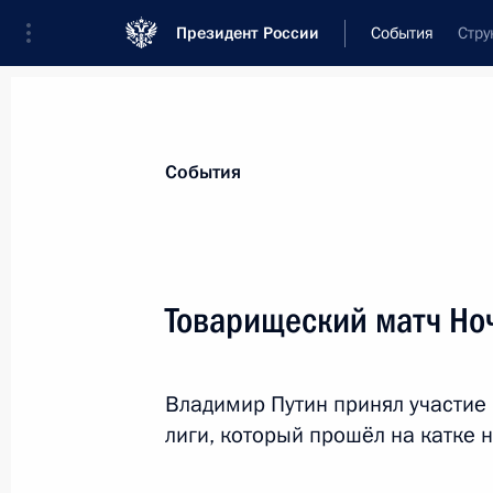
Президент России
События
Стру
Президент
Администрация
Государст
Новости
Стенограммы
Поездки
Те
События
Показа
Товарищеский матч Но
Встреча с главой РАН Александром
Владимир Путин принял участие
9 января 2019 года, 14:15
Москва, Кремль
лиги, который прошёл на катке 