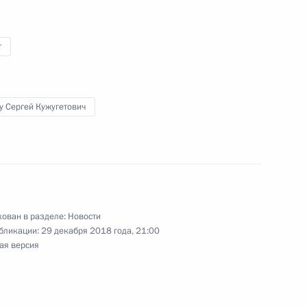
министром Индии Нарендрой
т
у Сергей Кужугетович
ном Александра Невского
ован в разделе:
Новости
овскую крепость
16
5м
бликации:
29 декабря 2018 года, 21:00
ая версия