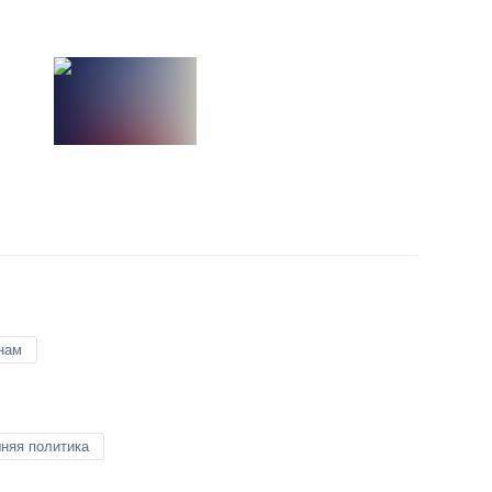
Встреча с Президентом Ирана
Хасаном Рухани и Президентом
Турции Реджепом Тайипом
Эрдоганом
7 сентября 2018 года
6 фото
нам
няя политика