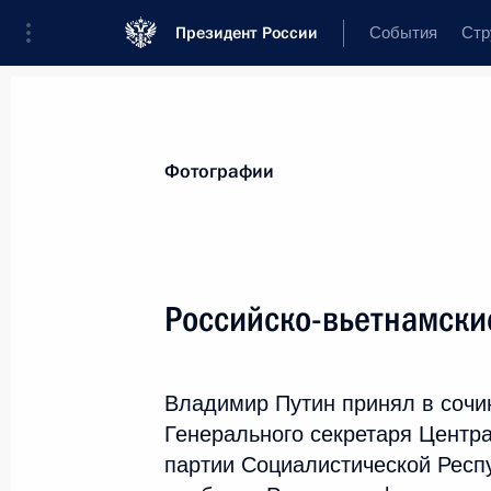
Президент России
События
Стр
Видеозаписи
Фотографии
Аудиозап
Все материалы
Поездки
Совещания,
Фотографии
Показа
Российско-вьетнамски
Рабочая поездка в Пр
Владимир Путин принял в сочи
Восточный экономиче
Генерального секретаря Центр
партии Социалистической Респу
10 − 12 сентября 2018 года
Владивост