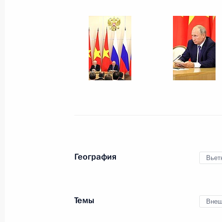
Визит в Иран
7 сентября 2018 года
12 фото
География
Вьет
Темы
Внеш