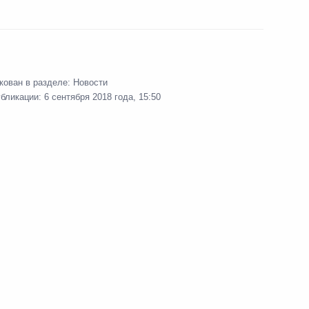
льного центра «Сириус»
кован в разделе:
Новости
убликации:
6 сентября 2018 года, 15:50