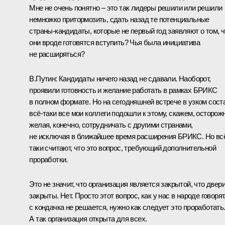
Мне не очень понятно – это так лидеры решили или решили
немножко притормозить, сдать назад те потенциальные
страны-кандидаты, которые не первый год заявляют о том, ч
они вроде готовятся вступить? Чья была инициатива
не расширяться?
В.Путин:
Кандидаты ничего назад не сдавали. Наоборот,
проявили готовность и желание работать в рамках БРИКС
в полном формате. Но на сегодняшней встрече в узком сост
всё-таки все мои коллеги подошли к этому, скажем, осторожн
желая, конечно, сотрудничать с другими странами,
не исключая в ближайшее время расширения БРИКС. Но вс
таки считают, что это вопрос, требующий дополнительной
проработки.
Это не значит, что организация является закрытой, что двер
закрыты. Нет. Просто этот вопрос, как у нас в народе говорят
с кондачка не решается, нужно как следует это проработать
А так организация открыта для всех.