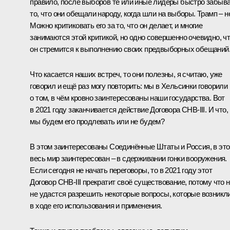
правило, после выборов те или иные лидеры быстро забыв
то, что они обещали народу, когда шли на выборы. Трамп – не
Можно критиковать его за то, что он делает, и многие
занимаются этой критикой, но одно совершенно очевидно, ч
он стремится к выполнению своих предвыборных обещаний
Что касается наших встреч, то они полезны, я считаю, уже
говорил и ещё раз могу повторить: мы в Хельсинки говорили
о том, в чём кровно заинтересованы наши государства. Вот
в 2021 году заканчивается действие Договора СНВ-III. И что,
мы будем его продлевать или не будем?
В этом заинтересованы Соединённые Штаты и Россия, в эт
весь мир заинтересован – в сдерживании гонки вооружения.
Если сегодня не начать переговоры, то в 2021 году этот
Договор СНВ-III прекратит своё существование, потому что 
не удастся разрешить некоторые вопросы, которые возникл
в ходе его использования и применения.