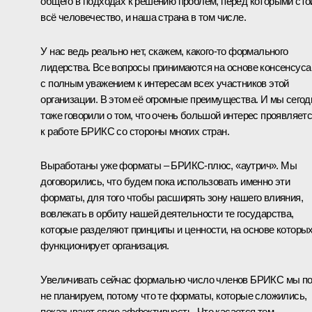
общего в подходах к решению проблем, перед которыми сто
всё человечество, и наша страна в том числе.
У нас ведь реально нет, скажем, какого-то формального
лидерства. Все вопросы принимаются на основе консенсуса
с полным уважением к интересам всех участников этой
организации. В этом её огромные преимущества. И мы сегод
тоже говорили о том, что очень большой интерес проявляет
к работе БРИКС со стороны многих стран.
Выработаны уже форматы – БРИКС-плюс, «аутрич». Мы
договорились, что будем пока использовать именно эти
форматы, для того чтобы расширять зону нашего влияния,
вовлекать в орбиту нашей деятельности те государства,
которые разделяют принципы и ценности, на основе которы
функционирует организация.
Увеличивать сейчас формально число членов БРИКС мы по
не планируем, потому что те форматы, которые сложились,
показывают свою эффективность. Что касается тем,