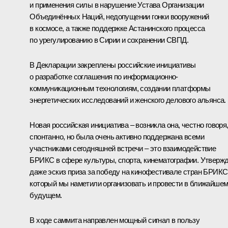
и применения силы в нарушение Устава Организации
Объединённых Наций, недопущении гонки вооружений
в космосе, а также поддержке Астанинского процесса
по урегулированию в Сирии и сохранении СВПД.
В Декларации закреплены российские инициативы
о разработке соглашения по информационно-
коммуникационным технологиям, создании платформы
энергетических исследований и женского делового альянса.
Новая российская инициатива – возникла она, честно говоря
спонтанно, но была очень активно поддержана всеми
участниками сегодняшней встречи – это взаимодействие
БРИКС в сфере культуры, спорта, кинематографии. Утверж
даже эскиз приза за победу на кинофестивале стран БРИКС
который мы наметили организовать и провести в ближайше
будущем.
В ходе саммита направлен мощный сигнал в пользу