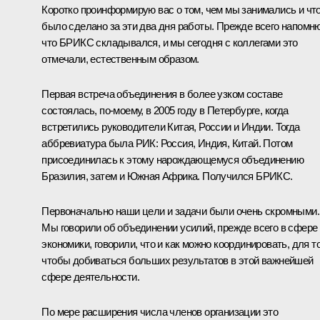
Коротко проинформирую вас о том, чем мы занимались и чт
было сделано за эти два дня работы. Прежде всего напомню
что
БРИКС
складывался, и мы сегодня с коллегами это
отмечали, естественным образом.
Первая встреча объединения в более узком составе
состоялась, по-моему, в 2005 году в Петербурге, когда
встретились руководители Китая, России и Индии. Тогда
аббревиатура была РИК: Россия, Индия, Китай. Потом
присоединилась к этому нарождающемуся объединению
Бразилия, затем и Южная Африка. Получился БРИКС.
Первоначально наши цели и задачи были очень скромными.
Мы говорили об объединении усилий, прежде всего в сфере
экономики, говорили, что и как можно координировать, для т
чтобы добиваться б
о
льших результатов в этой важнейшей
сфере деятельности.
По мере расширения числа членов организации это