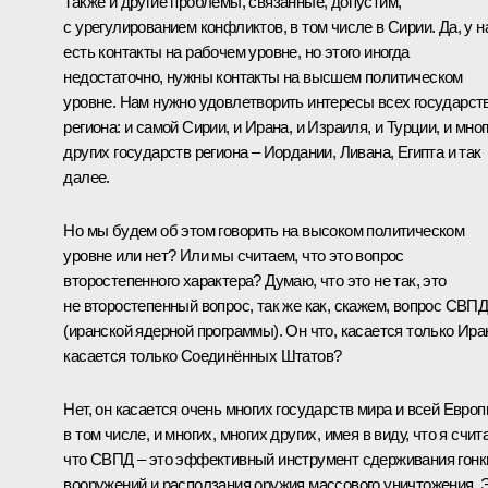
Также и другие проблемы, связанные, допустим,
с урегулированием конфликтов, в том числе в Сирии. Да, у н
есть контакты на рабочем уровне, но этого иногда
недостаточно, нужны контакты на высшем политическом
уровне. Нам нужно удовлетворить интересы всех государст
региона: и самой Сирии, и Ирана, и Израиля, и Турции, и мно
других государств региона – Иордании, Ливана, Египта и так
далее.
Но мы будем об этом говорить на высоком политическом
уровне или нет? Или мы считаем, что это вопрос
второстепенного характера? Думаю, что это не так, это
не второстепенный вопрос, так же как, скажем, вопрос СВП
(иранской ядерной программы). Он что, касается только Ира
касается только Соединённых Штатов?
Нет, он касается очень многих государств мира и всей Евро
в том числе, и многих, многих других, имея в виду, что я счит
что СВПД – это эффективный инструмент сдерживания гонк
вооружений и расползания оружия массового уничтожения. 