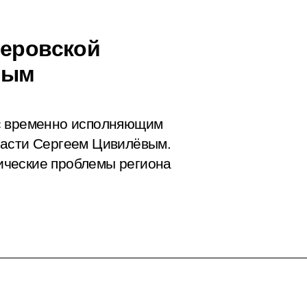
меровской
вым
 с временно исполняющим
ласти Сергеем Цивилёвым.
ические проблемы региона