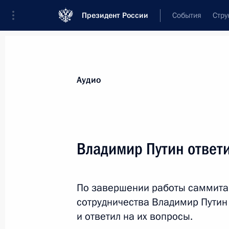
Президент России
События
Стру
Видеозаписи
Фотографии
Аудиозапи
Все материалы
Выступления
Совещан
Аудио
Показа
Владимир Путин ответ
Владимир Путин ответил
По завершении работы саммита
на вопросы журналистов
сотрудничества Владимир Путин
и ответил на их вопросы.