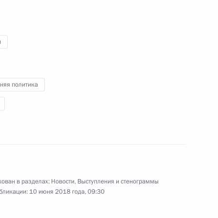
4 июня 2018 года
Аудио, 53 мин.
й
няя политика
Заявления для прессы
ован в разделах:
Новости
,
Выступления и стенограммы
по итогам российско-
бликации:
10 июня 2018 года, 09:30
японских переговоров