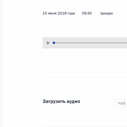
10 июня 2018 года
Аудио, 19 мин.
10 июня 2018 года
09:30
Циндао
Переговоры с Президентом
Загрузить аудио
mp3,
Австрии Александром Ван
дер Белленом