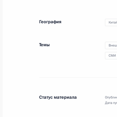
5 июня 2018 года
Аудио, 22 мин.
География
Кита
Темы
Внеш
СМИ
Пресс-конференция
Статус материала
Опублик
по итогам российско-
Дата пу
болгарских переговоров