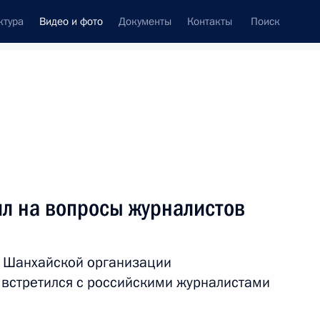
ктура
Видео и фото
Документы
Контакты
Поиск
си
ия, встречи
Встречи со СМИ
июнь, 2018
ть следующие материалы
ил на вопросы журналистов
Переговоры с канцлером
 Шанхайской организации
Австрии Себастианом
 встретился с российскими журналистами
Курцем