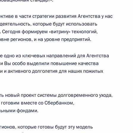
тиве в части стратегии развития Агентства у нас
деятельность, которые будут использовать
 Сегодня формируем «витрину» технологий,
овне регионов, и на уровне предприятий.
же одно из ключевых направлений для Агентства
едёт заседание
нии Вы особо выделили повышение качества
та «Россия-2018»
 и активного долголетия для наших пожилых
ь новый проект системы долговременного ухода,
я готовим вместе со Сбербанком,
65-летием
льными фондами.
гионов, которые готовы будут эту модель