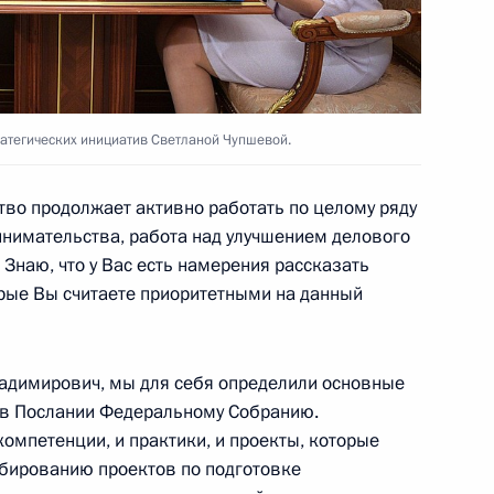
том Азербайджана Ильхамом
ратегических инициатив Светланой Чупшевой.
тво продолжает активно работать по целому ряду
нимательства, работа над улучшением делового
с Президентом Республики
Знаю, что у Вас есть намерения рассказать
орые Вы считаете приоритетными на данный
адимирович, мы для себя определили основные
 в Послании Федеральному Собранию.
ндидатуру Дмитрия Медведева
омпетенции, и практики, и проекты, которые
ение Председателем
абированию проектов по подготовке