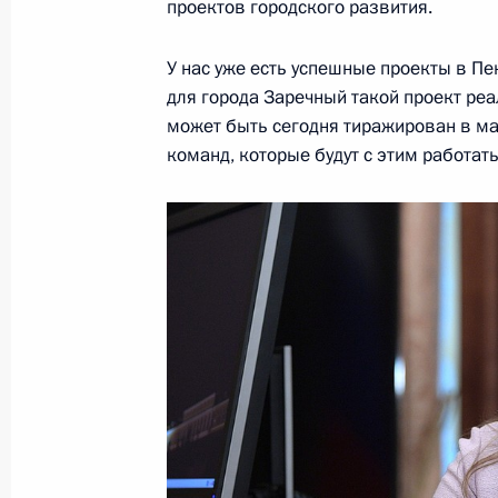
проектов городского развития.
У нас уже есть успешные проекты в Пе
5 мая 2018 года, суббота
для города Заречный такой проект реал
может быть сегодня тиражирован в ма
9 мая Москву посетит Премьер-ми
команд, которые будут с этим работать
Нетаньяху
5 мая 2018 года, 20:00
4 мая 2018 года, пятница
Телефонный разговор с Президент
Назарбаевым
4 мая 2018 года, 15:30