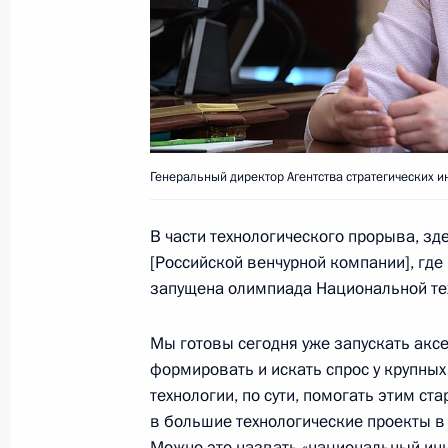
Встреча с гендиректором АСИ Све
4 мая 2018 года, 13:50
Москва, Кремль
3 мая 2018 года, четверг
Генеральный директор Агентства стратегических 
Встреча с президентом ФИФА Джа
3 мая 2018 года, 16:30
Сочи
В части технологического прорыва, зд
[Российской венчурной компании], где
запущена олимпиада Национальной те
Заседание наблюдательного совета
Мы готовы сегодня уже запускать аксе
3 мая 2018 года, 16:00
Сочи
формировать и искать спрос у крупны
технологии, по сути, помогать этим с
в большие технологические проекты в
Посещение Центра выдачи паспорт
Можно это назвать «национальный ин