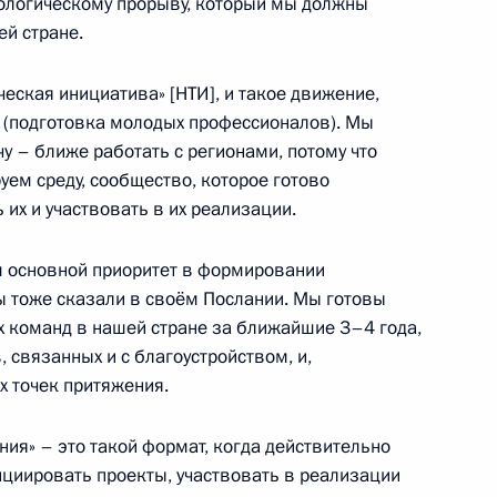
ологическому прорыву, который мы должны
й стране.
ческая инициатива» [НТИ], и такое движение,
s (подготовка молодых профессионалов). Мы
продолжать работу
у – ближе работать с регионами, потому что
а министров
ем среду, сообщество, которое готово
 их и участвовать в их реализации.
м основной приоритет в формировании
ы тоже сказали в своём Послании. Мы готовы
ть Президента России
71
51м
 команд в нашей стране за ближайшие 3–4 года,
 связанных и с благоустройством, и,
х точек притяжения.
ния» – это такой формат, когда действительно
5
5м
ициировать проекты, участвовать в реализации