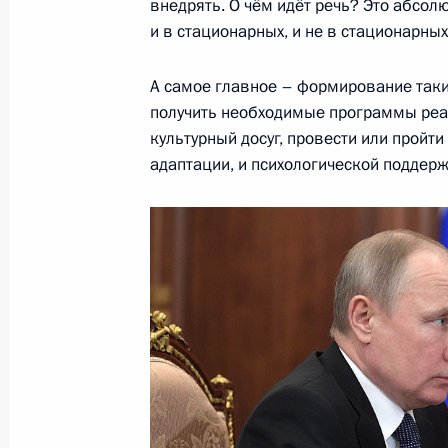
внедрять. О чём идёт речь? Это абсо
30 апреля 2018 года, понедельник
и в стационарных, и не в стационарны
Телефонный разговор с Премьер-м
А самое главное – формирование таких
Биньямином Нетаньяху
получить необходимые программы реаб
30 апреля 2018 года, 22:45
культурный досуг, провести или пройт
адаптации, и психологической поддерж
Телефонный разговор с Президен
Макроном
30 апреля 2018 года, 13:50