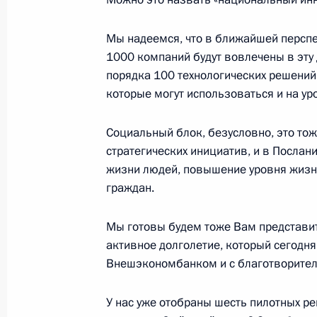
мира по футболу 2018 года
Мы надеемся, что в ближайшей перспек
3 мая 2018 года, 14:45
Сочи
1000 компаний будут вовлечены в эту 
порядка 100 технологических решений.
которые могут использоваться и на ур
2 мая 2018 года, среда
Социальный блок, безусловно, это то
3 мая в Сочи Владимир Путин пров
стратегических инициатив, и в Посла
наблюдательного совета оргкомите
жизни людей, повышение уровня жизни
2 мая 2018 года, 15:00
граждан.
Мы готовы будем тоже Вам представит
активное долголетие, который сегодн
Поздравление Валерию Гергиеву с 
Внешэкономбанком и с благотворите
2 мая 2018 года, 12:10
У нас уже отобраны шесть пилотных ре