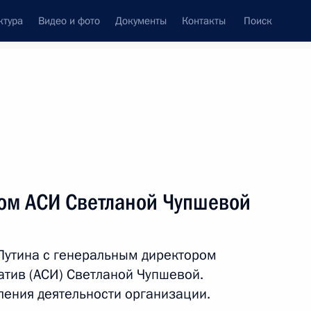
ктура
Видео и фото
Документы
Контакты
Поиск
венный Совет
Совет Безопасности
Комиссии и советы
леграммы
Сведения о Президенте
май, 2018
ть следующие материалы
ром АСИ Светланой Чупшевой
рном заседании Госдумы
9
22м
Путина с генеральным директором
атив (АСИ) Светланой Чупшевой.
ения деятельности организации.