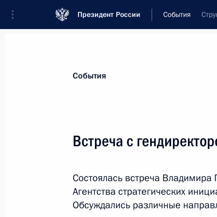
Президент России
События
Стру
Президент
Администрация
Государст
Новости
Стенограммы
Поездки
Те
События
Показа
Встреча с гендиректо
Президент принял участие в плена
Состоялась встреча Владимира 
8 мая 2018 года, 15:45
Москва
Агентства стратегических иници
Обсуждались различные направл