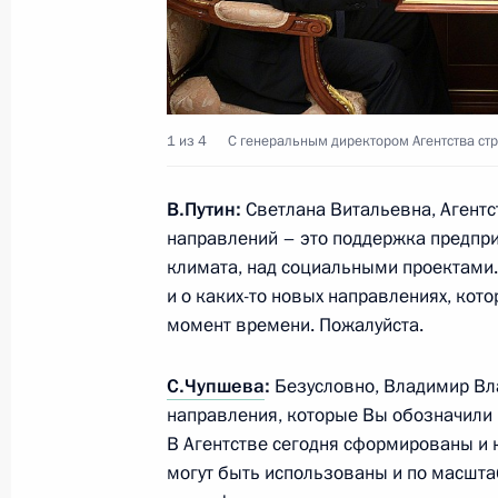
Телефонный разговор с Президен
Алиевым
1 из 4
С генеральным директором Агентства ст
7 мая 2018 года, 15:40
В.Путин:
Светлана Витальевна, Агентс
направлений – это поддержка предпри
8 мая Владимир Путин встретится 
климата, над социальными проектами. 
и о каких-то новых направлениях, кот
Сербии Александром Вучичем
момент времени. Пожалуйста.
7 мая 2018 года, 15:30
С.Чупшева
:
Безусловно, Владимир Вл
направления, которые Вы обозначили
Владимир Путин внёс в Госдуму ка
В Агентстве сегодня сформированы и к
для получения согласия на назнач
могут быть использованы и по масшт
Правительства