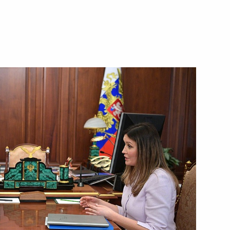
случаю вступления
мении
ств по случаю 73-й
ественной войне
нальных целях
я Российской Федерации