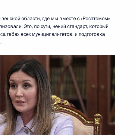
нзенской области, где мы вместе с «Росатомом»
изовали. Это, по сути, некий стандарт, который
сштабах всех муниципалитетов, и подготовка
нистр Израиля Биньямин
.
ом Казахстана Нурсултаном