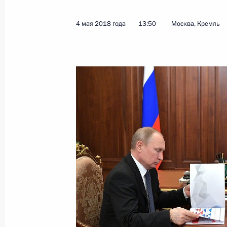
Поздравление Николу Пашиняну по 
в должность Премьер-министра Ар
4 мая 2018 года
13:50
Москва, Кремль
8 мая 2018 года, 13:45
Поздравление главам ряда государ
годовщины Победы в Великой Отеч
8 мая 2018 года, 12:00
7 мая 2018 года, понедельник
Президент подписал Указ «О нацио
и стратегических задачах развити
на период до 2024 года»
7 мая 2018 года, 17:00