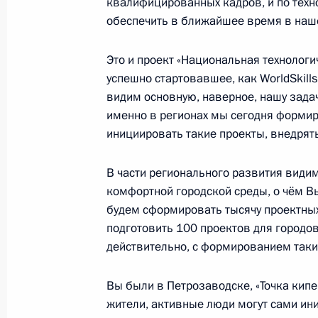
квалифицированных кадров, и по техн
обеспечить в ближайшее время в наше
7 мая 2018 года, 14:20
Это и проект «Национальная технологи
успешно стартовавшее, как WorldSkill
Президент поручил Правительству 
видим основную, наверное, нашу задач
до сформирования нового кабинет
именно в регионах мы сегодня формиру
инициировать такие проекты, внедрять
7 мая 2018 года, 14:15
В части регионального развития види
комфортной городской среды, о чём В
Владимир Путин вступил в должнос
будем сформировать тысячу проектных
7 мая 2018 года, 13:15
Москва, Кремль
подготовить 100 проектов для городов,
действительно, с формированием таки
Вы были в Петрозаводске, «Точка кипе
Встреча с членами Правительства
жители, активные люди могут сами ин
7 мая 2018 года, 00:05
Москва, Кремль