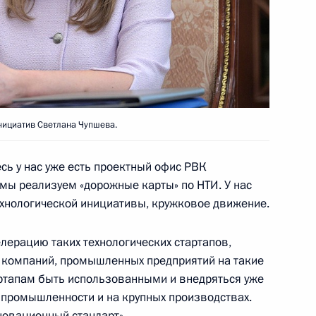
тланой Чупшевой
4
инициатив Светлана Чупшева.
нни Инфантино
5
есь у нас уже есть проектный офис РВК
 мы реализуем «дорожные карты» по НТИ. У нас
хнологической инициативы, кружковое движение.
 оргкомитета «Россия-2018»
12
7м
лерацию таких технологических стартапов,
х компаний, промышленных предприятий на такие
тартапам быть использованными и внедряться уже
 промышленности и на крупных производствах.
а болельщика чемпионата
новационный стандарт».
8