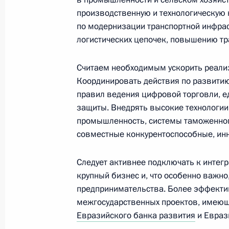
производственную и технологическую
19 января 2018 года, 08:00
Тверская област
по модернизации транспортной инфра
логистических цепочек, повышению тр
18 января 2018 года, четверг
Считаем необходимым ускорить реали
Посещение музея-панорамы «Прор
Координировать действия по развити
правил ведения цифровой торговли, е
18 января 2018 года, 16:00
Ленинградская о
защиты. Внедрять высокие технологии
промышленность, системы таможенного
совместные конкурентоспособные, ин
Президент принял участие в памят
75-летия прорыва блокады Ленинг
Следует активнее подключать к инте
крупный бизнес и, что особенно важно
18 января 2018 года, 15:00
Ленинградская 
предпринимательства. Более эффекти
межгосударственных проектов, имеющ
Евразийского банка развития
и Евраз
Обращение Президента России к гл