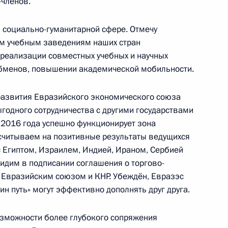
-членов.
 социально-гуманитарной сфере. Отмечу
ва
6
23м
м учебным заведениям наших стран
асть, Ново-Огарёво
реализации совместных учебных и научных
обменов, повышении академической мобильности.
с Днём рождения
развития Евразийского экономического союза
годного сотрудничества с другими государствами
2016 года успешно функционирует зона
считываем на позитивные результаты ведущихся
с Египтом, Израилем, Индией, Ираном, Сербией
X Гайдаровского форума
идим в подписании соглашения о торгово-
 Евразийским союзом и КНР. Убеждён, Евразэс
ин путь» могут эффективно дополнять друг друга.
зможности более глубокого сопряжения