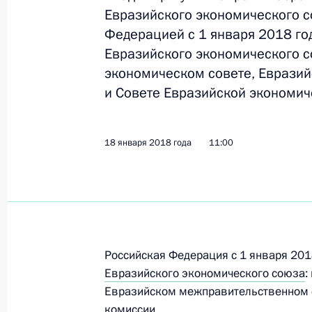
Евразийского экономического с
Федерацией с 1 января 2018 го
Евразийского экономического 
Заявления для прессы по итогам п
Аргентинской Республики Мауриси
экономическом совете, Еврази
и Совете Евразийской экономич
23 января 2018 года, 16:40
Москва, Кремль
18 января 2018 года
11:00
Российско-аргентинские перегово
23 января 2018 года, 16:30
Москва, Кремль
Президент выступил на торжестве
Российская Федерация с 1 января 201
95-летию Верховного Суда
Евразийского экономического союза
:
Евразийском межправительственном с
23 января 2018 года, 14:00
Москва
комиссии.