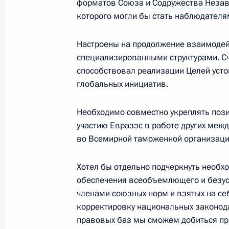
форматов Союза и
Содружества Незав
Телефонный разговор с Председат
которого могли бы стать наблюдателя
Италии Паоло Джентилони
Настроены на продолжение взаимодей
15 января 2018 года, 16:30
специализированными структурами. С
способствовал реализации Целей усто
глобальных инициатив.
Встреча с президентом компании 
Осеевским
Необходимо совместно укреплять пози
участию Евразэс в работе других межд
15 января 2018 года, 13:40
Москва, Кремль
во Всемирной таможенной организаци
Хотел бы отдельно подчеркнуть необхо
12 января 2018 года, пятница
обеспечения всеобъемлющего и безус
членами союзных норм и взятых на се
Встреча с полпредом Президента 
корректировку национальных законода
12 января 2018 года, 16:10
Москва, Кремль
правовых баз мы сможем добиться пр