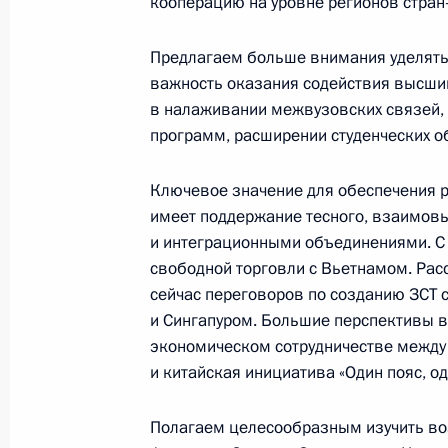
кооперацию на уровне регионов стран
16 января 2018 года, вторник
Предлагаем больше внимания уделять
Совещание с членами Правительст
важность оказания содействия высши
16 января 2018 года, 16:40
Московская обл
в налаживании межвузовских связей, 
программ, расширении студенческих 
Поздравление Василию Лановому 
Ключевое значение для обеспечения 
имеет поддержание тесного, взаимовы
16 января 2018 года, 09:40
и интеграционными объединениями. С 
свободной торговли с Вьетнамом. Рас
сейчас переговоров по созданию ЗСТ 
Приветствие участникам и гостям I
и Сингапуром. Большие перспективы в
экономическом сотрудничестве между
16 января 2018 года, 09:00
и китайская инициатива «Один пояс, од
Полагаем целесообразным изучить во
15 января 2018 года, понедельник