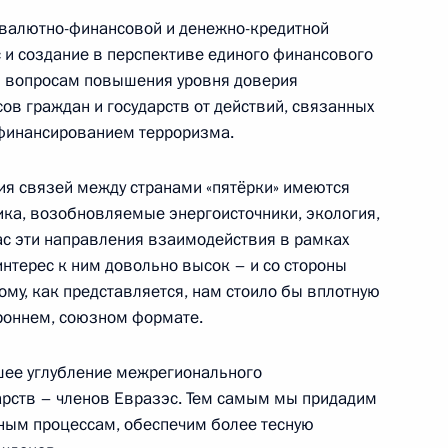
за
 валютно-финансовой и денежно-кредитной
с и создание в перспективе единого финансового
ь вопросам повышения уровня доверия
ов граждан и государств от действий, связанных
 финансированием терроризма.
ых городов и исторических
я связей между странами «пятёрки» имеются
:
8
тика, возобновляемые энергоисточники, экология,
час эти направления взаимодействия в рамках
интерес к ним довольно высок – и со стороны
тому, как представляется, нам стоило бы вплотную
роннем, союзном формате.
льного центра
5
шее углубление межрегионального
дарств – членов Евразэс. Тем самым мы придадим
ным процессам, обеспечим более тесную