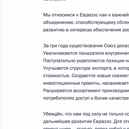
Мы относимся к Евразэс как к важне
22 января 2018 года, понедельник
объединению, способствующему сближе
Встреча с президентом Российской
развитию в интересах обеспечения ро
Сергеевым
За три года существования Союз дока
22 января 2018 года, 15:15
Московская обл
Увеличиваются показатели внутренне
Поступательно укрепляются позиции н
Улучшается структура экспорта, в кот
Телефонный разговор с Президент
стоимостью. Создаются новые совмес
Назарбаевым
инвестиционные проекты, налаживает
Расширяется ассортимент производимо
22 января 2018 года, 13:35
потребителям доступ к более качестве
Убеждён, что нам под силу не только 
19 января 2018 года, пятница
дальнейшее развитие Евразэс. Для эт
проект шире – ставить перед собой 