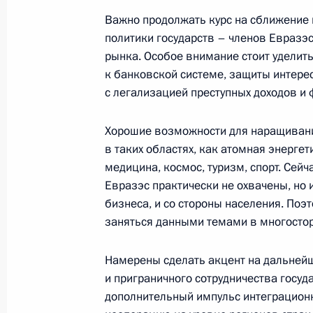
Евразийского экономического сою
Важно продолжать курс на сближение
18 января 2018 года, 11:00
политики государств – членов Евразэ
рынка. Особое внимание стоит уделит
к банковской системе, защиты интерес
с легализацией преступных доходов и
17 января 2018 года, среда
Встреча с участниками Форума мал
Хорошие возможности для наращивани
поселений
в таких областях, как атомная энерге
медицина, космос, туризм, спорт. Сей
17 января 2018 года, 17:45
Коломна
Евразэс практически не охвачены, но 
бизнеса, и со стороны населения. Поэ
заняться данными темами в многосто
Посещение Коломенского перината
Намерены сделать акцент на дальней
17 января 2018 года, 16:20
Коломна
и приграничного сотрудничества госу
дополнительный импульс интеграцион