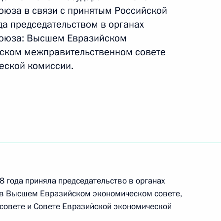
оюза в связи с принятым Российской
да председательством в органах
союза: Высшем Евразийском
ереговоров с Президентом
1
11м
о Макри
йском межправительственном совете
еской комиссии.
ры
9
нном собрании, посвящённом
7
21м
8 года приняла председательство в органах
 в Высшем Евразийском экономическом совете,
овете и Совете Евразийской экономической