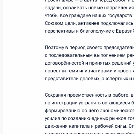
Встреча с Министром промышленно
задачи, осваивать новые направления 
Мантуровым
чтобы все граждане наших государств
19 января 2018 года, 15:50
Московская обл
Союзом цели, активнее подключались
перспективы и благополучие с Евраз
Совещание с постоянными членами
Поэтому в период своего председател
с последовательным выполнением ран
19 января 2018 года, 15:10
Московская обл
договорённостей и принятых решений
повестки теми инициативами и проект
представители деловых, экспертных и 
23 января Владимир Путин встрети
Маурисио Макри
Сохраняя преемственность в работе, 
по интеграции устранять остающиеся 
19 января 2018 года, 15:00
формированию общего экономического
усилия по созданию единых рынков тов
движения капитала и рабочей силы. С
Посещение монастыря Нило-Столоб
в промышленности и сельском хозяйс