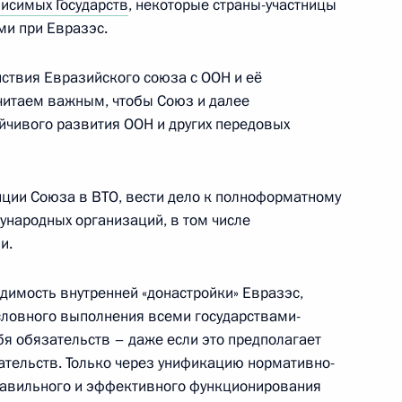
исимых Государств
, некоторые страны-участницы
елем Совета Министров
ми при Евразэс.
ствия Евразийского союза с ООН и её
читаем важным, чтобы Союз и далее
йчивого развития ООН и других передовых
«Ростелеком» Михаилом
3
ции Союза в ВТО, вести дело к полноформатному
ународных организаций, в том числе
и.
димость внутренней «донастройки» Евразэс,
ловного выполнения всеми государствами-
бя обязательств – даже если это предполагает
в СЗФО Александром Бегловым
3
тельств. Только через унификацию нормативно-
авильного и эффективного функционирования