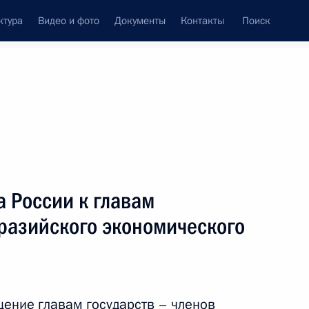
ктура
Видео и фото
Документы
Контакты
Поиск
венный Совет
Совет Безопасности
Комиссии и советы
леграммы
Сведения о Президенте
январь, 2018
ть следующие материалы
 России к главам
вразийского экономического
ом Турции Реджепом Тайипом
ение главам государств – членов