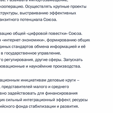
 кооперацию. Осуществлять крупные проекты
ь
структуры, выстраиванию эффективных
анзитного потенциала Союза.
зацию общей «цифровой повестки» Союза.
ыв»
ю «интернет-экономики», формированию общих
13
20м
диных стандартов обмена информацией и её
бласть, Кировск
 в государственное управление,
 регулирования, другие сферы. Запускать
новационные и наукоёмкие производства.
ных мероприятиях по случаю
7
рада
грационным инициативам деловые круги –
, представителей малого и среднего
область
вно задействовать для финансирования
их сильный интеграционный эффект, ресурсы
ийского фонда стабилизации и развития.
авам государств – членов