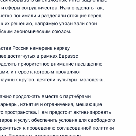
сти и торговли Денисом
3
и сферы сотрудничества. Нужно сделать так,
 чётко понимали и разделяли стоящие перед
асть, Ново-Огарёво
 к их решению, напрямую увязывали свои
ийским экономическим союзом.
 Совета Безопасности
ьства Россия намерена наряду
3
ее достигнутых в рамках Евразэс
асть, Ново-Огарёво
 уделять приоритетное внимание насыщению
ами, интерес к которым проявляют
научных кругов, деятели культуры, молодёжь.
тся с Президентом Аргентины
важно продолжать вместе с партнёрами
барьеры, изъятия и ограничения, мешающие
 пространства. Нам предстоит активизировать
аров и услуг, обеспечить условия для свободного
тремиться к проведению согласованной политики
енская пустынь
8
тве. Развивать импортозамещение,