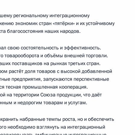
йшему региональному интеграционному
нию экономик стран «пятёрки» и их устойчивому
 академии наук Александром
ста благосостояния наших народов.
3
зал свою состоятельность и эффективность.
асть, Ново-Огарёво
го товарооборота и объёмы внешней торговли.
аших поставщиков на рынках третьих стран.
ором растёт доля товаров с высокой добавленной
ом Казахстана Нурсултаном
тные предприятия, запускаются перспективные
ся тесная промышленная кооперация.
й на территории Союза продукции, что даёт
нным и недорогим товарам и услугам.
сохранить набранные темпы роста, но и обеспечить
ого необходимо взглянуть на интеграционный
и реализовывать амбициозные интеграционные